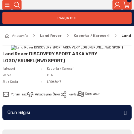
Geri Dön
PARÇA BUL
ar
Anasayfa
Land Rover
Kaporta / Karoseri
Land 
nleri
Land Rover DISCOVERY SPORT ARKA VERY
LOGO/BRUNEL(NWD SPORT)
Kategori
Kaporta / Karoseri
Marka
OEM
Stok Kodu
LR063647
Karşılaştır
Yorum Yaz
Arkadaşına Öner
Paylaş
Ürün Bilgisi