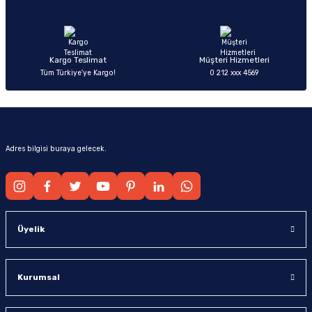
Ürün fiyatı diğer sitelerden daha pahalı.
Bu ürüne benzer farklı alternatifler olmalı.
Kargo Teslimat
Müşteri Hizmetleri
Tüm Türkiye’ye Kargo!
0 212 xxx 4569
Gönder
Adres bilgisi buraya gelecek.
Üyelik
Kurumsal