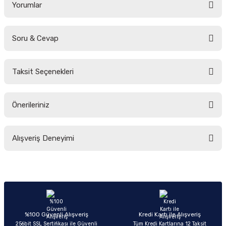
Yorumlar
Soru & Cevap
Bu ürüne ilk yorumu siz yapın!
Taksit Seçenekleri
Yorum Yaz
Ürün hakkında henüz soru sorulmamış.
Önerileriniz
Soru Sor
Bu ürünün fiyat bilgisi, resim, ürün açıklamalarında ve diğer konularda
Alışveriş Deneyimi
yetersiz gördüğünüz noktaları öneri formunu kullanarak tarafımıza
iletebilirsiniz.
Görüş ve önerileriniz için teşekkür ederiz.
Sitemize ilk yorumu siz yapın!
Ürün resmi kalitesiz, bozuk veya görüntülenemiyor.
Ürün açıklamasında eksik bilgiler bulunuyor.
Deneyimini Paylaş
Ürün bilgilerinde hatalar bulunuyor.
%100 Güvenli Alışveriş
Kredi Kartı ile Alışveriş
256bit SSL Sertifikası ile Güvenli
Tüm Kredi Kartlarına 12 Taksit