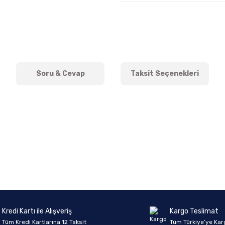
Soru & Cevap
Taksit Seçenekleri
onularda yetersiz gördüğünüz noktaları öneri formunu kullanarak tarafımıza 
Ürün hakkında henüz soru sorulmamış.
Bu ürüne ilk yorumu siz yapın!
Sitemize ilk yorumu siz yapın!
Deneyimini Paylaş
Yorum Yaz
Soru Sor
Kredi Kartı ile Alışveriş
Kargo Teslimat
Tüm Kredi Kartlarına 12 Taksit
Tüm Türkiye’ye Kar