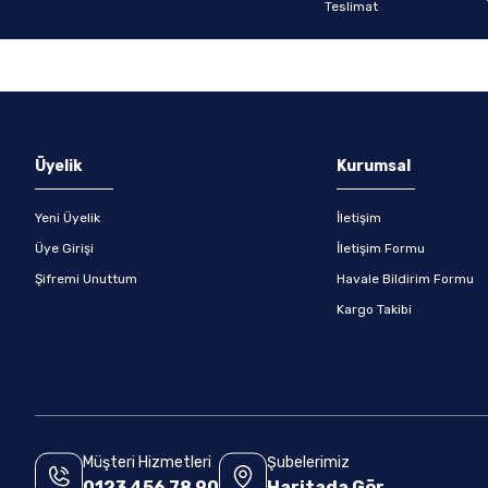
Gönder
Üyelik
Kurumsal
Yeni Üyelik
İletişim
Üye Girişi
İletişim Formu
Şifremi Unuttum
Havale Bildirim Formu
Kargo Takibi
Müşteri Hizmetleri
Şubelerimiz
0123 456 78 90
Haritada Gör