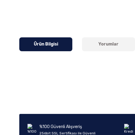
Ürün Bilgisi
Yorumlar
Bu ürünün fiyat bilgisi, resim, ürün açıklamalarında ve diğer k
Görüş ve önerileriniz için teşekkür ederiz.
Ürün resmi kalitesiz, bozuk veya görüntülenemiyor.
Ürün açıklamasında eksik bilgiler bulunuyor.
Ürün bilgilerinde hatalar bulunuyor.
%100 Güvenli Alışveriş
Ürün fiyatı diğer sitelerden daha pahalı.
256bit SSL Sertifikası ile Güvenli