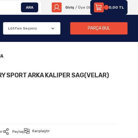
ARA
Giriş
/ Üye Ol
0,00 TL
PARÇA BUL
JA
RY SPORT ARKA KALIPER SAG(VELAR)
Karşılaştır
er
Paylaş