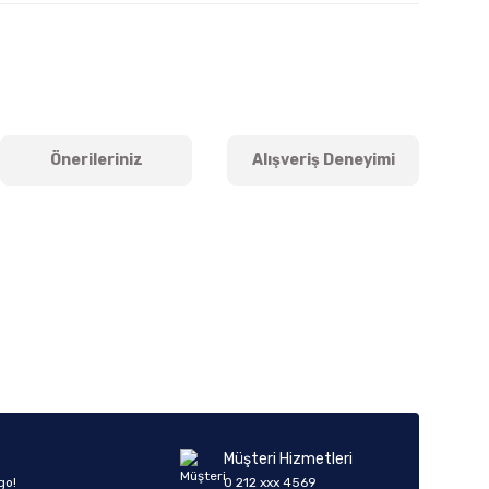
Önerileriniz
Alışveriş Deneyimi
iletebilirsiniz.
Müşteri Hizmetleri
go!
0 212 xxx 4569