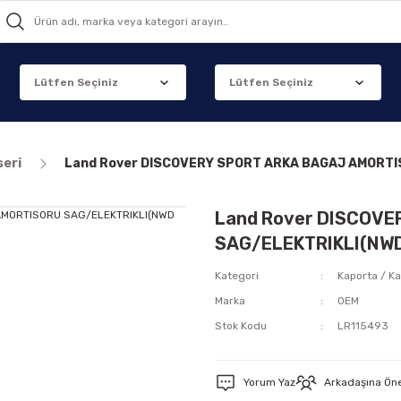
seri
Land Rover DISCOVERY SPORT ARKA BAGAJ AMORTI
Land Rover DISCOV
SAG/ELEKTRIKLI(NW
Kategori
Kaporta / Ka
Marka
OEM
Stok Kodu
LR115493
Yorum Yaz
Arkadaşına Ön