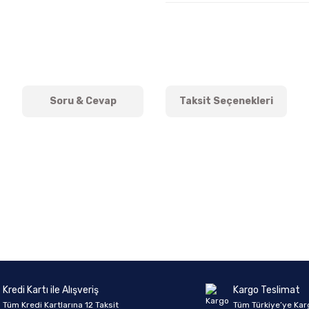
Soru & Cevap
Taksit Seçenekleri
onularda yetersiz gördüğünüz noktaları öneri formunu kullanarak tarafımıza 
Ürün hakkında henüz soru sorulmamış.
Bu ürüne ilk yorumu siz yapın!
Sitemize ilk yorumu siz yapın!
Deneyimini Paylaş
Yorum Yaz
Soru Sor
Kredi Kartı ile Alışveriş
Kargo Teslimat
Tüm Kredi Kartlarına 12 Taksit
Tüm Türkiye’ye Kar