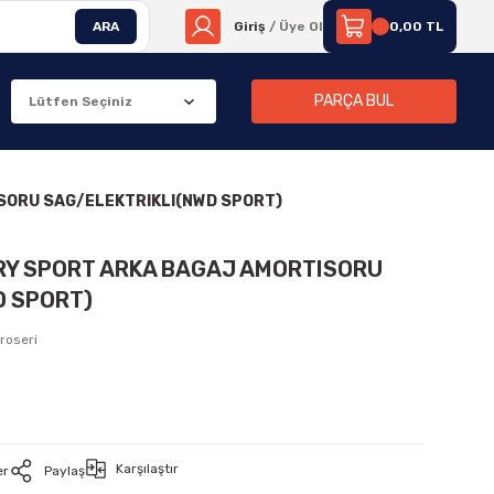
ARA
Giriş
/ Üye Ol
0,00 TL
PARÇA BUL
SORU SAG/ELEKTRIKLI(NWD SPORT)
ERY SPORT ARKA BAGAJ AMORTISORU
D SPORT)
roseri
Karşılaştır
er
Paylaş