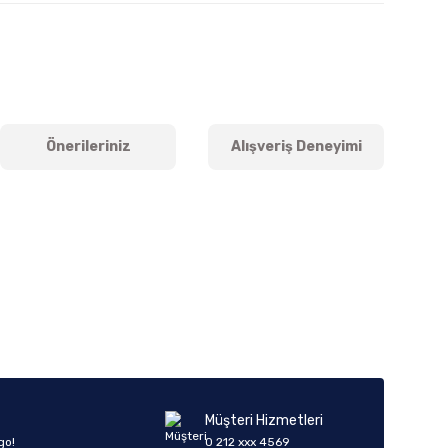
Önerileriniz
Alışveriş Deneyimi
iletebilirsiniz.
Müşteri Hizmetleri
go!
0 212 xxx 4569