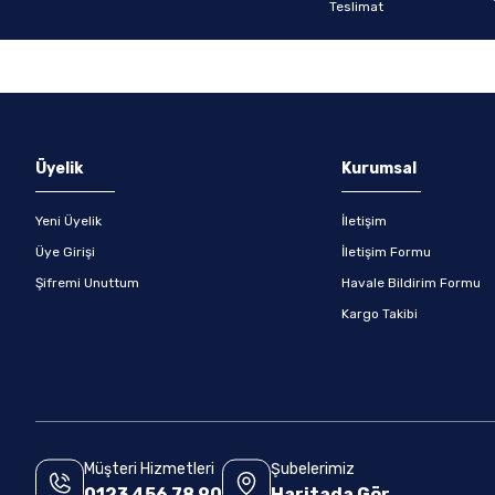
Gönder
Üyelik
Kurumsal
Yeni Üyelik
İletişim
Üye Girişi
İletişim Formu
Şifremi Unuttum
Havale Bildirim Formu
Kargo Takibi
Müşteri Hizmetleri
Şubelerimiz
0123 456 78 90
Haritada Gör