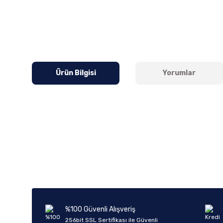
Ürün Bilgisi
Yorumlar
Bu ürünün fiyat bilgisi, resim, ürün açıklamalarında ve diğer k
Görüş ve önerileriniz için teşekkür ederiz.
Ürün resmi kalitesiz, bozuk veya görüntülenemiyor.
Ürün açıklamasında eksik bilgiler bulunuyor.
Ürün bilgilerinde hatalar bulunuyor.
%100 Güvenli Alışveriş
Ürün fiyatı diğer sitelerden daha pahalı.
256bit SSL Sertifikası ile Güvenli