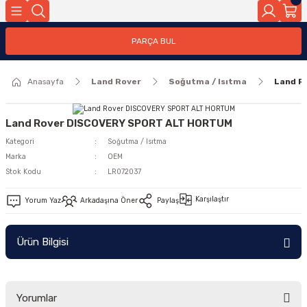
Geri Dön
PARÇA BUL
ar
Anasayfa
Land Rover
Soğutma / Isıtma
Land R
nleri
Land Rover DISCOVERY SPORT ALT HORTUM
Kategori
Soğutma / Isıtma
Marka
OEM
Stok Kodu
LR072037
Karşılaştır
Yorum Yaz
Arkadaşına Öner
Paylaş
Ürün Bilgisi
Yorumlar