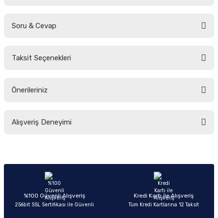
Soru & Cevap
Bu ürüne ilk yorumu siz yapın!
Taksit Seçenekleri
Yorum Yaz
Ürün hakkında henüz soru sorulmamış.
Önerileriniz
Soru Sor
Bu ürünün fiyat bilgisi, resim, ürün açıklamalarında ve diğer konularda
Alışveriş Deneyimi
yetersiz gördüğünüz noktaları öneri formunu kullanarak tarafımıza
iletebilirsiniz.
Görüş ve önerileriniz için teşekkür ederiz.
Sitemize ilk yorumu siz yapın!
Ürün resmi kalitesiz, bozuk veya görüntülenemiyor.
Ürün açıklamasında eksik bilgiler bulunuyor.
Deneyimini Paylaş
Ürün bilgilerinde hatalar bulunuyor.
%100 Güvenli Alışveriş
Kredi Kartı ile Alışveriş
256bit SSL Sertifikası ile Güvenli
Tüm Kredi Kartlarına 12 Taksit
Ürün fiyatı diğer sitelerden daha pahalı.