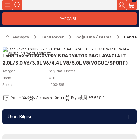
Geri Dön
PARÇA BUL
ar
Anasayfa
Land Rover
Soğutma / Isıtma
Land R
nleri
Land Rover DISCOVERY 5 RADYATOR BAGL AYAGI ALT
2.0L/3.0 V6/3.0L V6/4.4L V8/5.0L V8(VOGUE/SPORT)
Kategori
Soğutma / Isıtma
Marka
OEM
Stok Kodu
LR034565
Karşılaştır
Yorum Yaz
Arkadaşına Öner
Paylaş
Ürün Bilgisi