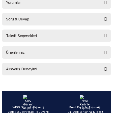
Yorumlar
Soru & Cevap
Bu ürüne ilk yorumu siz yapın!
Taksit Seçenekleri
Yorum Yaz
Ürün hakkında henüz soru sorulmamış.
Önerileriniz
Soru Sor
Bu ürünün fiyat bilgisi, resim, ürün açıklamalarında ve diğer konularda
Alışveriş Deneyimi
yetersiz gördüğünüz noktaları öneri formunu kullanarak tarafımıza
iletebilirsiniz.
Görüş ve önerileriniz için teşekkür ederiz.
Sitemize ilk yorumu siz yapın!
Ürün resmi kalitesiz, bozuk veya görüntülenemiyor.
Ürün açıklamasında eksik bilgiler bulunuyor.
Deneyimini Paylaş
Ürün bilgilerinde hatalar bulunuyor.
%100 Güvenli Alışveriş
Kredi Kartı ile Alışveriş
256bit SSL Sertifikası ile Güvenli
Tüm Kredi Kartlarına 12 Taksit