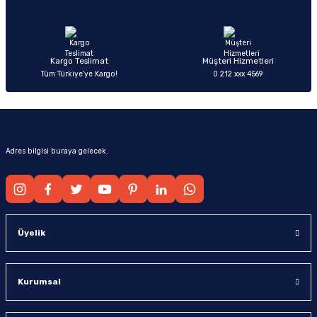
Ürün fiyatı diğer sitelerden daha pahalı.
Bu ürüne benzer farklı alternatifler olmalı.
Kargo Teslimat
Müşteri Hizmetleri
Tüm Türkiye’ye Kargo!
0 212 xxx 4569
Gönder
Adres bilgisi buraya gelecek.
Üyelik
Kurumsal