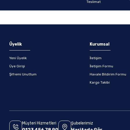
Gönder
Üyelik
Kurumsal
Yeni Üyelik
İletişim
Üye Girişi
İletişim Formu
Şifremi Unuttum
Havale Bildirim Formu
Kargo Takibi
Müşteri Hizmetleri
Şubelerimiz
0123 456 78 90
Haritada Gör