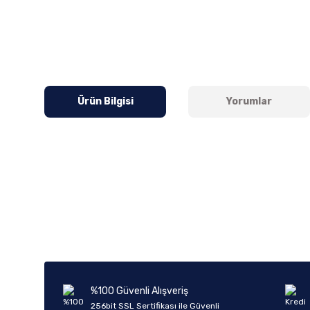
Ürün Bilgisi
Yorumlar
Bu ürünün fiyat bilgisi, resim, ürün açıklamalarında ve diğer k
Görüş ve önerileriniz için teşekkür ederiz.
Ürün resmi kalitesiz, bozuk veya görüntülenemiyor.
Ürün açıklamasında eksik bilgiler bulunuyor.
Ürün bilgilerinde hatalar bulunuyor.
%100 Güvenli Alışveriş
Ürün fiyatı diğer sitelerden daha pahalı.
256bit SSL Sertifikası ile Güvenli