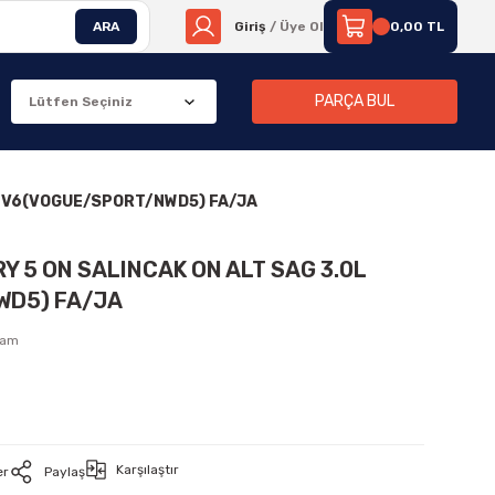
ARA
Giriş
/ Üye Ol
0,00 TL
PARÇA BUL
0L V6(VOGUE/SPORT/NWD5) FA/JA
Y 5 ON SALINCAK ON ALT SAG 3.0L
WD5) FA/JA
sam
Karşılaştır
er
Paylaş