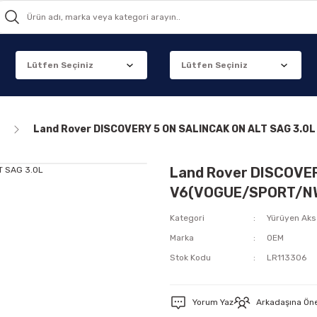
Land Rover DISCOVERY 5 ON SALINCAK ON ALT SAG 3.
Land Rover DISCOVER
V6(VOGUE/SPORT/N
Kategori
Yürüyen Ak
Marka
OEM
Stok Kodu
LR113306
Yorum Yaz
Arkadaşına Ön