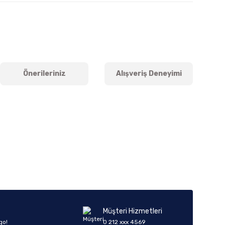
Önerileriniz
Alışveriş Deneyimi
iletebilirsiniz.
Müşteri Hizmetleri
go!
0 212 xxx 4569