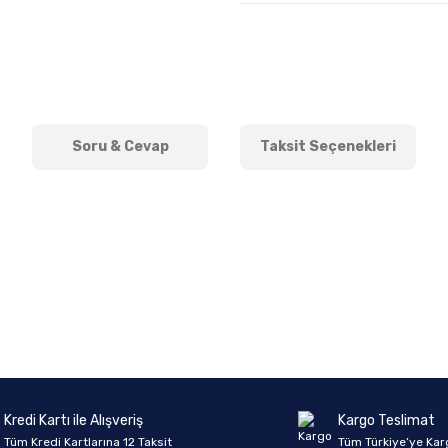
Soru & Cevap
Taksit Seçenekleri
onularda yetersiz gördüğünüz noktaları öneri formunu kullanarak tarafımıza 
Ürün hakkında henüz soru sorulmamış.
Bu ürüne ilk yorumu siz yapın!
Sitemize ilk yorumu siz yapın!
Deneyimini Paylaş
Yorum Yaz
Soru Sor
Kredi Kartı ile Alışveriş
Kargo Teslimat
Tüm Kredi Kartlarına 12 Taksit
Tüm Türkiye’ye Kar