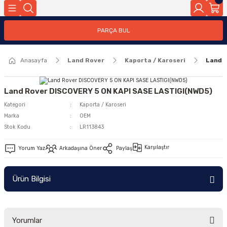
Geri Dön
PARÇA BUL
ar
Anasayfa
Land Rover
Kaporta / Karoseri
Land 
nleri
Land Rover DISCOVERY 5 ON KAPI SASE LASTIGI(NWD5)
Kategori
Kaporta / Karoseri
Marka
OEM
Stok Kodu
LR113843
Karşılaştır
Yorum Yaz
Arkadaşına Öner
Paylaş
Ürün Bilgisi
Yorumlar