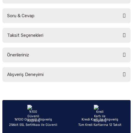
Soru & Cevap
Bu ürüne ilk yorumu siz yapın!
Taksit Seçenekleri
Yorum Yaz
Ürün hakkında henüz soru sorulmamış.
Önerileriniz
Soru Sor
Bu ürünün fiyat bilgisi, resim, ürün açıklamalarında ve diğer konularda
Alışveriş Deneyimi
yetersiz gördüğünüz noktaları öneri formunu kullanarak tarafımıza
iletebilirsiniz.
Görüş ve önerileriniz için teşekkür ederiz.
Sitemize ilk yorumu siz yapın!
Ürün resmi kalitesiz, bozuk veya görüntülenemiyor.
Ürün açıklamasında eksik bilgiler bulunuyor.
Deneyimini Paylaş
Ürün bilgilerinde hatalar bulunuyor.
%100 Güvenli Alışveriş
Kredi Kartı ile Alışveriş
256bit SSL Sertifikası ile Güvenli
Tüm Kredi Kartlarına 12 Taksit
Ürün fiyatı diğer sitelerden daha pahalı.