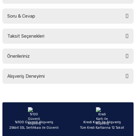
Soru & Cevap
Bu ürüne ilk yorumu siz yapın!
Taksit Seçenekleri
Yorum Yaz
Ürün hakkında henüz soru sorulmamış.
Önerileriniz
Soru Sor
Bu ürünün fiyat bilgisi, resim, ürün açıklamalarında ve diğer konularda
Alışveriş Deneyimi
yetersiz gördüğünüz noktaları öneri formunu kullanarak tarafımıza
iletebilirsiniz.
Görüş ve önerileriniz için teşekkür ederiz.
Sitemize ilk yorumu siz yapın!
Ürün resmi kalitesiz, bozuk veya görüntülenemiyor.
Ürün açıklamasında eksik bilgiler bulunuyor.
Deneyimini Paylaş
Ürün bilgilerinde hatalar bulunuyor.
%100 Güvenli Alışveriş
Kredi Kartı ile Alışveriş
256bit SSL Sertifikası ile Güvenli
Tüm Kredi Kartlarına 12 Taksit
Ürün fiyatı diğer sitelerden daha pahalı.