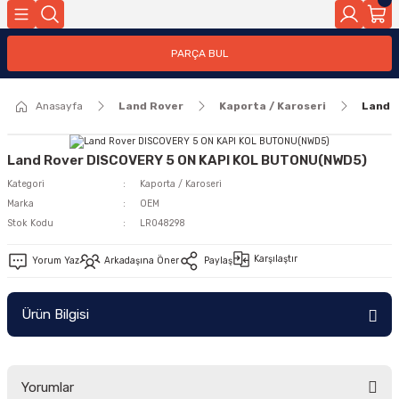
Geri Dön
PARÇA BUL
ar
Anasayfa
Land Rover
Kaporta / Karoseri
Land 
nleri
Land Rover DISCOVERY 5 ON KAPI KOL BUTONU(NWD5)
Kategori
Kaporta / Karoseri
Marka
OEM
Stok Kodu
LR048298
Karşılaştır
Yorum Yaz
Arkadaşına Öner
Paylaş
Ürün Bilgisi
Yorumlar