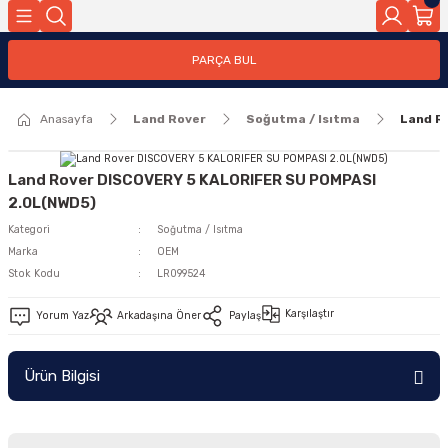
Geri Dön
PARÇA BUL
ar
Anasayfa
Land Rover
Soğutma / Isıtma
Land R
nleri
Land Rover DISCOVERY 5 KALORIFER SU POMPASI
2.0L(NWD5)
Kategori
Soğutma / Isıtma
Marka
OEM
Stok Kodu
LR099524
Karşılaştır
Yorum Yaz
Arkadaşına Öner
Paylaş
Ürün Bilgisi