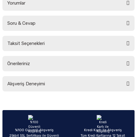
Yorumlar
Soru & Cevap
Bu ürüne ilk yorumu siz yapın!
Taksit Seçenekleri
Yorum Yaz
Ürün hakkında henüz soru sorulmamış.
Önerileriniz
Soru Sor
Bu ürünün fiyat bilgisi, resim, ürün açıklamalarında ve diğer konularda
Alışveriş Deneyimi
yetersiz gördüğünüz noktaları öneri formunu kullanarak tarafımıza
iletebilirsiniz.
Görüş ve önerileriniz için teşekkür ederiz.
Sitemize ilk yorumu siz yapın!
Ürün resmi kalitesiz, bozuk veya görüntülenemiyor.
Ürün açıklamasında eksik bilgiler bulunuyor.
Deneyimini Paylaş
Ürün bilgilerinde hatalar bulunuyor.
%100 Güvenli Alışveriş
Kredi Kartı ile Alışveriş
256bit SSL Sertifikası ile Güvenli
Tüm Kredi Kartlarına 12 Taksit