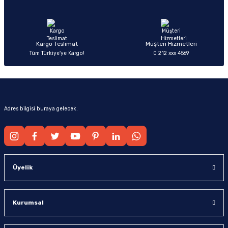
Ürün fiyatı diğer sitelerden daha pahalı.
Bu ürüne benzer farklı alternatifler olmalı.
Kargo Teslimat
Müşteri Hizmetleri
Tüm Türkiye’ye Kargo!
0 212 xxx 4569
Gönder
Adres bilgisi buraya gelecek.
Üyelik
Kurumsal