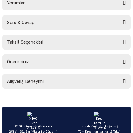
Yorumlar
Soru & Cevap
Bu ürüne ilk yorumu siz yapın!
Taksit Seçenekleri
Yorum Yaz
Ürün hakkında henüz soru sorulmamış.
Önerileriniz
Soru Sor
Bu ürünün fiyat bilgisi, resim, ürün açıklamalarında ve diğer konularda
Alışveriş Deneyimi
yetersiz gördüğünüz noktaları öneri formunu kullanarak tarafımıza
iletebilirsiniz.
Görüş ve önerileriniz için teşekkür ederiz.
Sitemize ilk yorumu siz yapın!
Ürün resmi kalitesiz, bozuk veya görüntülenemiyor.
Ürün açıklamasında eksik bilgiler bulunuyor.
Deneyimini Paylaş
Ürün bilgilerinde hatalar bulunuyor.
%100 Güvenli Alışveriş
Kredi Kartı ile Alışveriş
256bit SSL Sertifikası ile Güvenli
Tüm Kredi Kartlarına 12 Taksit