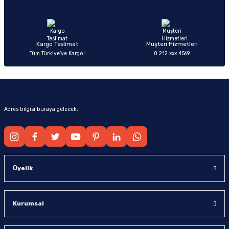
Ürün fiyatı diğer sitelerden daha pahalı.
Bu ürüne benzer farklı alternatifler olmalı.
Kargo Teslimat
Müşteri Hizmetleri
Tüm Türkiye’ye Kargo!
0 212 xxx 4569
Gönder
Adres bilgisi buraya gelecek.
Üyelik
Kurumsal