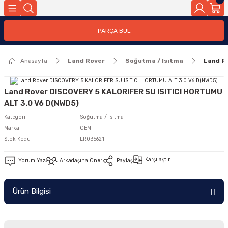
Geri Dön
PARÇA BUL
ar
Anasayfa
Land Rover
Soğutma / Isıtma
Land R
nleri
Land Rover DISCOVERY 5 KALORIFER SU ISITICI HORTUMU
ALT 3.0 V6 D(NWD5)
Kategori
Soğutma / Isıtma
Marka
OEM
Stok Kodu
LR035621
Karşılaştır
Yorum Yaz
Arkadaşına Öner
Paylaş
Ürün Bilgisi