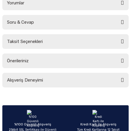
Yorumlar
Soru & Cevap
Bu ürüne ilk yorumu siz yapın!
Taksit Seçenekleri
Yorum Yaz
Ürün hakkında henüz soru sorulmamış.
Önerileriniz
Soru Sor
Bu ürünün fiyat bilgisi, resim, ürün açıklamalarında ve diğer konularda
Alışveriş Deneyimi
yetersiz gördüğünüz noktaları öneri formunu kullanarak tarafımıza
iletebilirsiniz.
Görüş ve önerileriniz için teşekkür ederiz.
Sitemize ilk yorumu siz yapın!
Ürün resmi kalitesiz, bozuk veya görüntülenemiyor.
Ürün açıklamasında eksik bilgiler bulunuyor.
Deneyimini Paylaş
Ürün bilgilerinde hatalar bulunuyor.
%100 Güvenli Alışveriş
Kredi Kartı ile Alışveriş
256bit SSL Sertifikası ile Güvenli
Tüm Kredi Kartlarına 12 Taksit