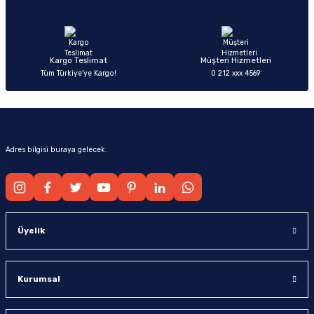
Ürün fiyatı diğer sitelerden daha pahalı.
Bu ürüne benzer farklı alternatifler olmalı.
Kargo Teslimat
Müşteri Hizmetleri
Tüm Türkiye’ye Kargo!
0 212 xxx 4569
Gönder
Adres bilgisi buraya gelecek.
Üyelik
Kurumsal