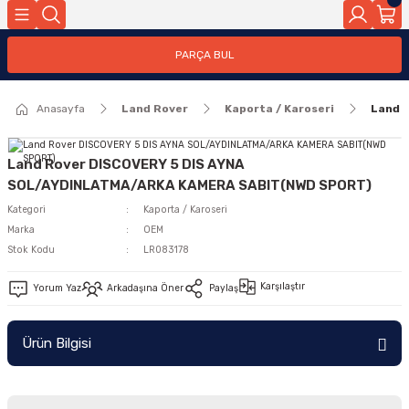
Geri Dön
PARÇA BUL
ar
Anasayfa
Land Rover
Kaporta / Karoseri
Land 
nleri
Land Rover DISCOVERY 5 DIS AYNA
SOL/AYDINLATMA/ARKA KAMERA SABIT(NWD SPORT)
Kategori
Kaporta / Karoseri
Marka
OEM
Stok Kodu
LR083178
Karşılaştır
Yorum Yaz
Arkadaşına Öner
Paylaş
Ürün Bilgisi