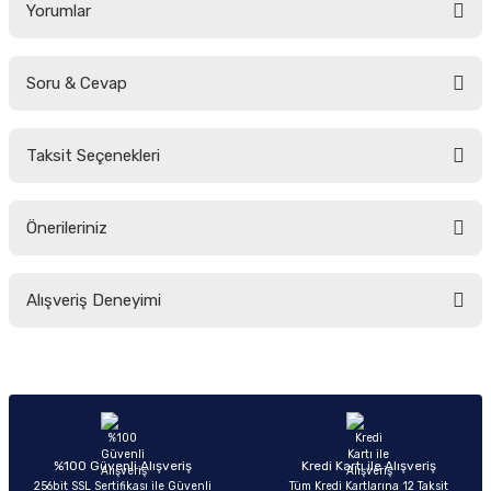
Yorumlar
Soru & Cevap
Bu ürüne ilk yorumu siz yapın!
Taksit Seçenekleri
Yorum Yaz
Ürün hakkında henüz soru sorulmamış.
Önerileriniz
Soru Sor
Bu ürünün fiyat bilgisi, resim, ürün açıklamalarında ve diğer konularda
Alışveriş Deneyimi
yetersiz gördüğünüz noktaları öneri formunu kullanarak tarafımıza
iletebilirsiniz.
Görüş ve önerileriniz için teşekkür ederiz.
Sitemize ilk yorumu siz yapın!
Ürün resmi kalitesiz, bozuk veya görüntülenemiyor.
Ürün açıklamasında eksik bilgiler bulunuyor.
Deneyimini Paylaş
Ürün bilgilerinde hatalar bulunuyor.
%100 Güvenli Alışveriş
Kredi Kartı ile Alışveriş
256bit SSL Sertifikası ile Güvenli
Tüm Kredi Kartlarına 12 Taksit