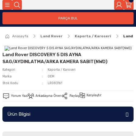
Geri Dön
PARÇA BUL
ar
Anasayfa
Land Rover
Kaporta / Karoseri
Land 
nleri
Land Rover DISCOVERY 5 DIS AYNA
SAG/AYDINLATMA/ARKA KAMERA SABIT(NWD)
Kategori
Kaporta / Karoseri
Marka
OEM
Stok Kodu
LR083161
Karşılaştır
Yorum Yaz
Arkadaşına Öner
Paylaş
Ürün Bilgisi