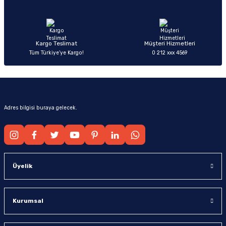
Ürün fiyatı diğer sitelerden daha pahalı.
Bu ürüne benzer farklı alternatifler olmalı.
Kargo Teslimat
Müşteri Hizmetleri
Tüm Türkiye’ye Kargo!
0 212 xxx 4569
Gönder
Adres bilgisi buraya gelecek.
Üyelik
Kurumsal