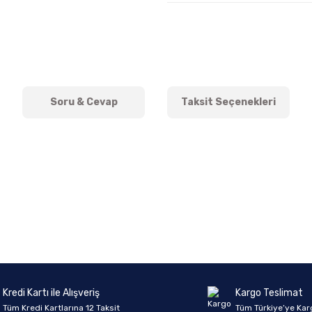
Soru & Cevap
Taksit Seçenekleri
onularda yetersiz gördüğünüz noktaları öneri formunu kullanarak tarafımıza 
Ürün hakkında henüz soru sorulmamış.
Bu ürüne ilk yorumu siz yapın!
Sitemize ilk yorumu siz yapın!
Deneyimini Paylaş
Yorum Yaz
Soru Sor
Kredi Kartı ile Alışveriş
Kargo Teslimat
Tüm Kredi Kartlarına 12 Taksit
Tüm Türkiye’ye Kar