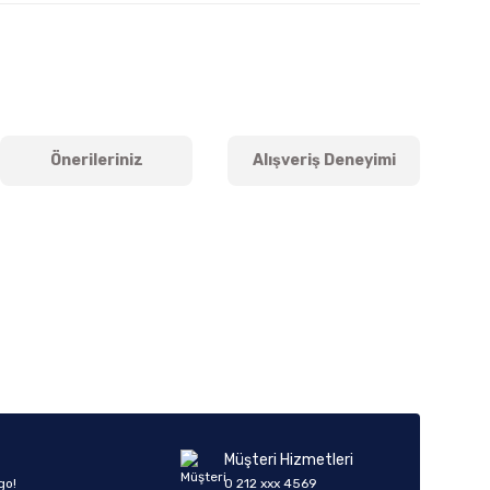
Önerileriniz
Alışveriş Deneyimi
iletebilirsiniz.
Müşteri Hizmetleri
go!
0 212 xxx 4569