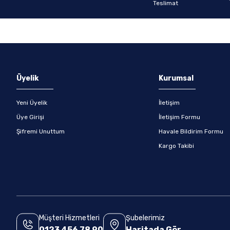
Gönder
Üyelik
Kurumsal
Yeni Üyelik
İletişim
Üye Girişi
İletişim Formu
Şifremi Unuttum
Havale Bildirim Formu
Kargo Takibi
Müşteri Hizmetleri
Şubelerimiz
0123 456 78 90
Haritada Gör