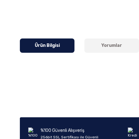
Ürün Bilgisi
Yorumlar
Bu ürünün fiyat bilgisi, resim, ürün açıklamalarında ve diğer k
Görüş ve önerileriniz için teşekkür ederiz.
Ürün resmi kalitesiz, bozuk veya görüntülenemiyor.
Ürün açıklamasında eksik bilgiler bulunuyor.
Ürün bilgilerinde hatalar bulunuyor.
%100 Güvenli Alışveriş
Ürün fiyatı diğer sitelerden daha pahalı.
256bit SSL Sertifikası ile Güvenli