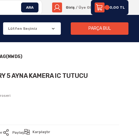
ARA
Giriş
/ Üye Ol
0,00 TL
PARÇA BUL
SAG(NWD5)
RY 5 AYNA KAMERA IC TUTUCU
roseri
Karşılaştır
er
Paylaş