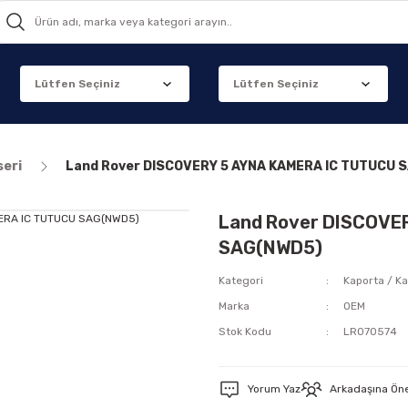
seri
Land Rover DISCOVERY 5 AYNA KAMERA IC TUTUCU 
Land Rover DISCOVE
SAG(NWD5)
Kategori
Kaporta / Ka
Marka
OEM
Stok Kodu
LR070574
Yorum Yaz
Arkadaşına Ön