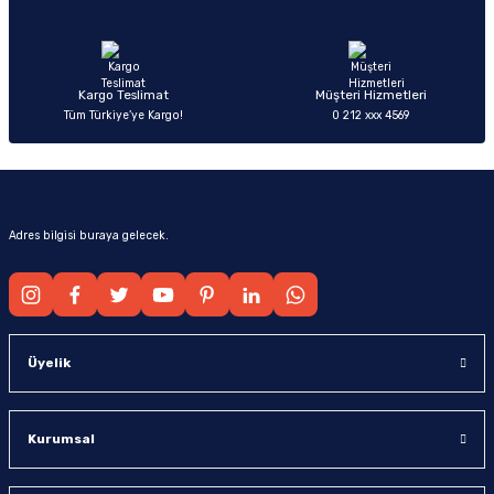
Ürün fiyatı diğer sitelerden daha pahalı.
Bu ürüne benzer farklı alternatifler olmalı.
Kargo Teslimat
Müşteri Hizmetleri
Tüm Türkiye’ye Kargo!
0 212 xxx 4569
Gönder
Adres bilgisi buraya gelecek.
Üyelik
Kurumsal