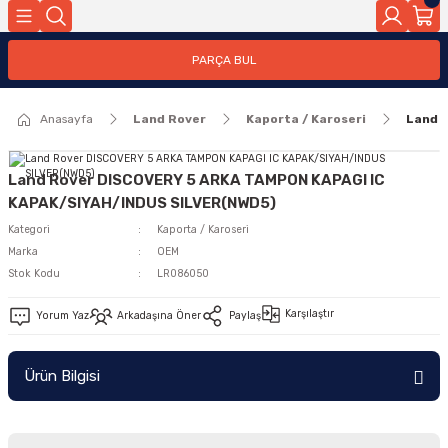
Geri Dön
PARÇA BUL
ar
Anasayfa
Land Rover
Kaporta / Karoseri
Land 
nleri
Land Rover DISCOVERY 5 ARKA TAMPON KAPAGI IC
KAPAK/SIYAH/INDUS SILVER(NWD5)
Kategori
Kaporta / Karoseri
Marka
OEM
Stok Kodu
LR086050
Karşılaştır
Yorum Yaz
Arkadaşına Öner
Paylaş
Ürün Bilgisi