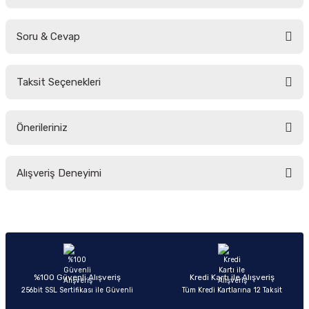
Soru & Cevap
Bu ürüne ilk yorumu siz yapın!
Taksit Seçenekleri
Yorum Yaz
Ürün hakkında henüz soru sorulmamış.
Önerileriniz
Soru Sor
Bu ürünün fiyat bilgisi, resim, ürün açıklamalarında ve diğer konularda
Alışveriş Deneyimi
yetersiz gördüğünüz noktaları öneri formunu kullanarak tarafımıza
iletebilirsiniz.
Görüş ve önerileriniz için teşekkür ederiz.
Sitemize ilk yorumu siz yapın!
Ürün resmi kalitesiz, bozuk veya görüntülenemiyor.
Ürün açıklamasında eksik bilgiler bulunuyor.
Deneyimini Paylaş
Ürün bilgilerinde hatalar bulunuyor.
%100 Güvenli Alışveriş
Kredi Kartı ile Alışveriş
256bit SSL Sertifikası ile Güvenli
Tüm Kredi Kartlarına 12 Taksit
Ürün fiyatı diğer sitelerden daha pahalı.