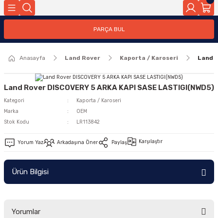
Geri Dön
PARÇA BUL
ar
Anasayfa
Land Rover
Kaporta / Karoseri
Land 
nleri
Land Rover DISCOVERY 5 ARKA KAPI SASE LASTIGI(NWD5)
Kategori
Kaporta / Karoseri
Marka
OEM
Stok Kodu
LR113842
Karşılaştır
Yorum Yaz
Arkadaşına Öner
Paylaş
Ürün Bilgisi
Yorumlar