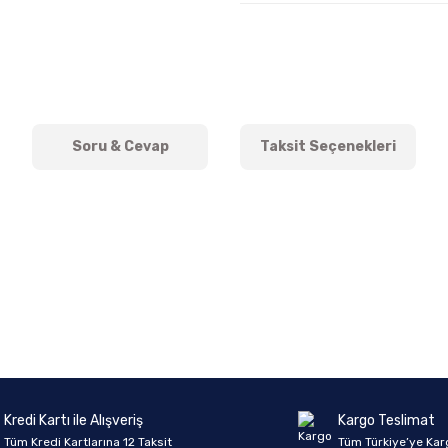
Soru & Cevap
Taksit Seçenekleri
onularda yetersiz gördüğünüz noktaları öneri formunu kullanarak tarafımıza 
Ürün hakkında henüz soru sorulmamış.
Bu ürüne ilk yorumu siz yapın!
Sitemize ilk yorumu siz yapın!
Deneyimini Paylaş
Yorum Yaz
Soru Sor
Kredi Kartı ile Alışveriş
Kargo Teslimat
Tüm Kredi Kartlarına 12 Taksit
Tüm Türkiye’ye Kar