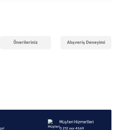
Önerileriniz
Alışveriş Deneyimi
iletebilirsiniz.
Müşteri Hizmetleri
go!
0 212 xxx 4569