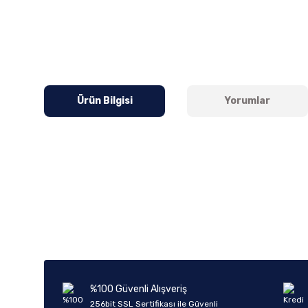
Ürün Bilgisi
Yorumlar
Bu ürünün fiyat bilgisi, resim, ürün açıklamalarında ve diğer k
Görüş ve önerileriniz için teşekkür ederiz.
Ürün resmi kalitesiz, bozuk veya görüntülenemiyor.
Ürün açıklamasında eksik bilgiler bulunuyor.
Ürün bilgilerinde hatalar bulunuyor.
%100 Güvenli Alışveriş
Ürün fiyatı diğer sitelerden daha pahalı.
256bit SSL Sertifikası ile Güvenli