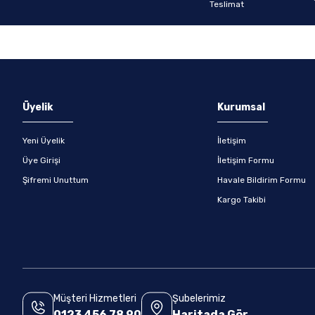
Gönder
Üyelik
Kurumsal
Yeni Üyelik
İletişim
Üye Girişi
İletişim Formu
Şifremi Unuttum
Havale Bildirim Formu
Kargo Takibi
Müşteri Hizmetleri
Şubelerimiz
0123 456 78 90
Haritada Gör