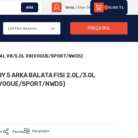
ARA
Giriş
/ Üye Ol
0,00 TL
PARÇA BUL
/4.4L V8/5.0L V8(VOGUE/SPORT/NWD5)
Y 5 ARKA BALATA FISI 2.0L/3.0L
8(VOGUE/SPORT/NWD5)
Karşılaştır
er
Paylaş