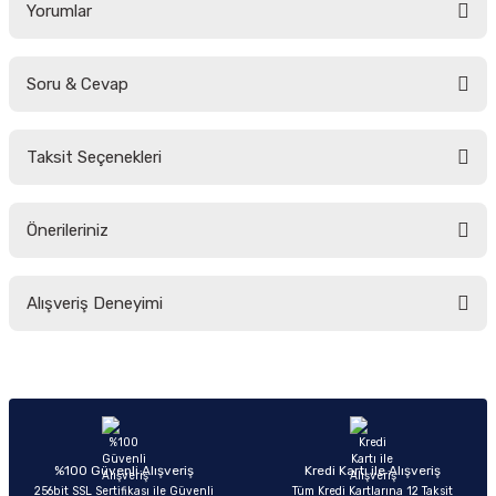
Yorumlar
Soru & Cevap
Bu ürüne ilk yorumu siz yapın!
Taksit Seçenekleri
Yorum Yaz
Ürün hakkında henüz soru sorulmamış.
Önerileriniz
Soru Sor
Bu ürünün fiyat bilgisi, resim, ürün açıklamalarında ve diğer konularda
Alışveriş Deneyimi
yetersiz gördüğünüz noktaları öneri formunu kullanarak tarafımıza
iletebilirsiniz.
Görüş ve önerileriniz için teşekkür ederiz.
Sitemize ilk yorumu siz yapın!
Ürün resmi kalitesiz, bozuk veya görüntülenemiyor.
Ürün açıklamasında eksik bilgiler bulunuyor.
Deneyimini Paylaş
Ürün bilgilerinde hatalar bulunuyor.
%100 Güvenli Alışveriş
Kredi Kartı ile Alışveriş
256bit SSL Sertifikası ile Güvenli
Tüm Kredi Kartlarına 12 Taksit