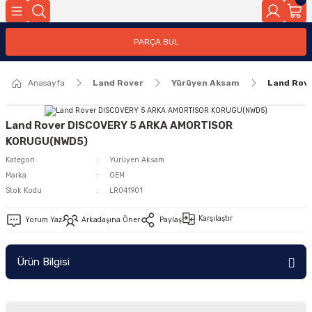
Geri Dön
PARÇA BUL
ar
Anasayfa
Land Rover
Yürüyen Aksam
Land Rov
nleri
Land Rover DISCOVERY 5 ARKA AMORTISOR
KORUGU(NWD5)
Kategori
Yürüyen Aksam
Marka
OEM
Stok Kodu
LR041901
Karşılaştır
Yorum Yaz
Arkadaşına Öner
Paylaş
Ürün Bilgisi