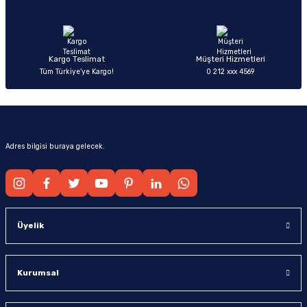
Ürün fiyatı diğer sitelerden daha pahalı.
Bu ürüne benzer farklı alternatifler olmalı.
Kargo Teslimat
Müşteri Hizmetleri
Tüm Türkiye’ye Kargo!
0 212 xxx 4569
Gönder
Adres bilgisi buraya gelecek.
Üyelik
Kurumsal