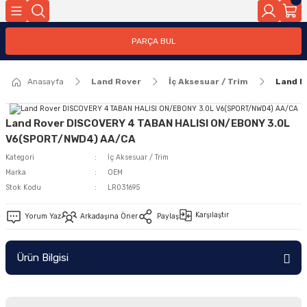
Geri Dön
PARÇA BUL
ar
Anasayfa
Land Rover
İç Aksesuar / Trim
Land R
nleri
Land Rover DISCOVERY 4 TABAN HALISI ON/EBONY 3.0L
V6(SPORT/NWD4) AA/CA
Kategori
İç Aksesuar / Trim
Marka
OEM
Stok Kodu
LR031695
Karşılaştır
Yorum Yaz
Arkadaşına Öner
Paylaş
Ürün Bilgisi