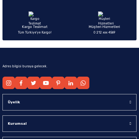
Ürün fiyatı diğer sitelerden daha pahalı.
Bu ürüne benzer farklı alternatifler olmalı.
Kargo Teslimat
Müşteri Hizmetleri
Tüm Türkiye’ye Kargo!
0 212 xxx 4569
Gönder
Adres bilgisi buraya gelecek.
Üyelik
Kurumsal