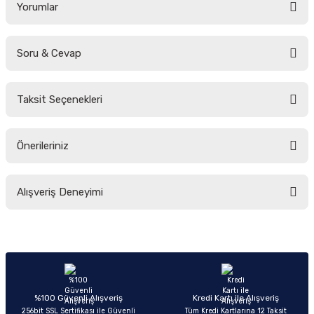
Yorumlar
Soru & Cevap
Bu ürüne ilk yorumu siz yapın!
Taksit Seçenekleri
Yorum Yaz
Ürün hakkında henüz soru sorulmamış.
Önerileriniz
Soru Sor
Bu ürünün fiyat bilgisi, resim, ürün açıklamalarında ve diğer konularda
Alışveriş Deneyimi
yetersiz gördüğünüz noktaları öneri formunu kullanarak tarafımıza
iletebilirsiniz.
Görüş ve önerileriniz için teşekkür ederiz.
Sitemize ilk yorumu siz yapın!
Ürün resmi kalitesiz, bozuk veya görüntülenemiyor.
Ürün açıklamasında eksik bilgiler bulunuyor.
Deneyimini Paylaş
Ürün bilgilerinde hatalar bulunuyor.
%100 Güvenli Alışveriş
Kredi Kartı ile Alışveriş
256bit SSL Sertifikası ile Güvenli
Tüm Kredi Kartlarına 12 Taksit