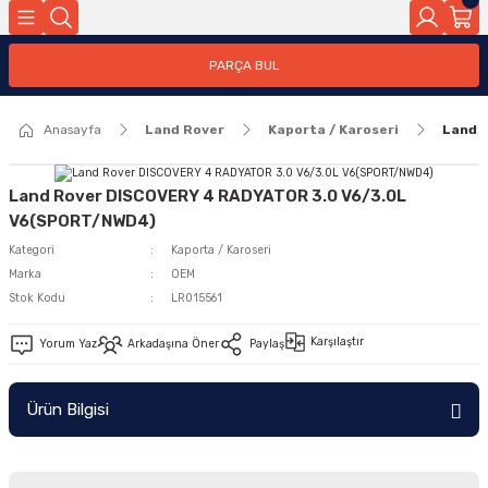
Geri Dön
PARÇA BUL
ar
Anasayfa
Land Rover
Kaporta / Karoseri
Land 
nleri
Land Rover DISCOVERY 4 RADYATOR 3.0 V6/3.0L
V6(SPORT/NWD4)
Kategori
Kaporta / Karoseri
Marka
OEM
Stok Kodu
LR015561
Karşılaştır
Yorum Yaz
Arkadaşına Öner
Paylaş
Ürün Bilgisi