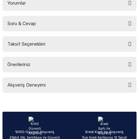
Yorumlar
Soru & Cevap
Bu ürüne ilk yorumu siz yapın!
Taksit Seçenekleri
Yorum Yaz
Ürün hakkında henüz soru sorulmamış.
Önerileriniz
Soru Sor
Bu ürünün fiyat bilgisi, resim, ürün açıklamalarında ve diğer konularda
Alışveriş Deneyimi
yetersiz gördüğünüz noktaları öneri formunu kullanarak tarafımıza
iletebilirsiniz.
Görüş ve önerileriniz için teşekkür ederiz.
Sitemize ilk yorumu siz yapın!
Ürün resmi kalitesiz, bozuk veya görüntülenemiyor.
Ürün açıklamasında eksik bilgiler bulunuyor.
Deneyimini Paylaş
Ürün bilgilerinde hatalar bulunuyor.
%100 Güvenli Alışveriş
Kredi Kartı ile Alışveriş
256bit SSL Sertifikası ile Güvenli
Tüm Kredi Kartlarına 12 Taksit