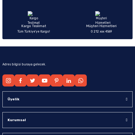
Ürün fiyatı diğer sitelerden daha pahalı.
Bu ürüne benzer farklı alternatifler olmalı.
Kargo Teslimat
Müşteri Hizmetleri
Tüm Türkiye’ye Kargo!
0 212 xxx 4569
Gönder
Adres bilgisi buraya gelecek.
Üyelik
Kurumsal