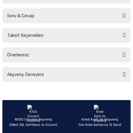
Soru & Cevap
Bu ürüne ilk yorumu siz yapın!
Taksit Seçenekleri
Yorum Yaz
Ürün hakkında henüz soru sorulmamış.
Önerileriniz
Soru Sor
Bu ürünün fiyat bilgisi, resim, ürün açıklamalarında ve diğer konularda
Alışveriş Deneyimi
yetersiz gördüğünüz noktaları öneri formunu kullanarak tarafımıza
iletebilirsiniz.
Görüş ve önerileriniz için teşekkür ederiz.
Sitemize ilk yorumu siz yapın!
Ürün resmi kalitesiz, bozuk veya görüntülenemiyor.
Ürün açıklamasında eksik bilgiler bulunuyor.
Deneyimini Paylaş
Ürün bilgilerinde hatalar bulunuyor.
%100 Güvenli Alışveriş
Kredi Kartı ile Alışveriş
256bit SSL Sertifikası ile Güvenli
Tüm Kredi Kartlarına 12 Taksit
Ürün fiyatı diğer sitelerden daha pahalı.