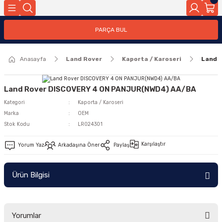
Geri Dön
PARÇA BUL
ar
Anasayfa
Land Rover
Kaporta / Karoseri
Land 
nleri
Land Rover DISCOVERY 4 ON PANJUR(NWD4) AA/BA
Kategori
Kaporta / Karoseri
Marka
OEM
Stok Kodu
LR024301
Karşılaştır
Yorum Yaz
Arkadaşına Öner
Paylaş
Ürün Bilgisi
Yorumlar