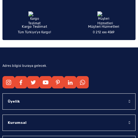
Ürün fiyatı diğer sitelerden daha pahalı.
Bu ürüne benzer farklı alternatifler olmalı.
Kargo Teslimat
Müşteri Hizmetleri
Tüm Türkiye’ye Kargo!
0 212 xxx 4569
Gönder
Adres bilgisi buraya gelecek.
Üyelik
Kurumsal