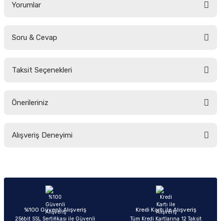
Yorumlar
Soru & Cevap
Bu ürüne ilk yorumu siz yapın!
Taksit Seçenekleri
Yorum Yaz
Ürün hakkında henüz soru sorulmamış.
Önerileriniz
Soru Sor
Bu ürünün fiyat bilgisi, resim, ürün açıklamalarında ve diğer konularda
Alışveriş Deneyimi
yetersiz gördüğünüz noktaları öneri formunu kullanarak tarafımıza
iletebilirsiniz.
Görüş ve önerileriniz için teşekkür ederiz.
Sitemize ilk yorumu siz yapın!
Ürün resmi kalitesiz, bozuk veya görüntülenemiyor.
Ürün açıklamasında eksik bilgiler bulunuyor.
Deneyimini Paylaş
Ürün bilgilerinde hatalar bulunuyor.
%100 Güvenli Alışveriş
Kredi Kartı ile Alışveriş
256bit SSL Sertifikası ile Güvenli
Tüm Kredi Kartlarına 12 Taksit