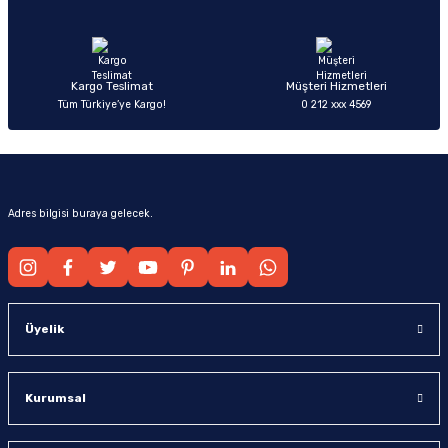
Ürün fiyatı diğer sitelerden daha pahalı.
Bu ürüne benzer farklı alternatifler olmalı.
Kargo Teslimat
Müşteri Hizmetleri
Tüm Türkiye’ye Kargo!
0 212 xxx 4569
Gönder
Adres bilgisi buraya gelecek.
Üyelik
Kurumsal