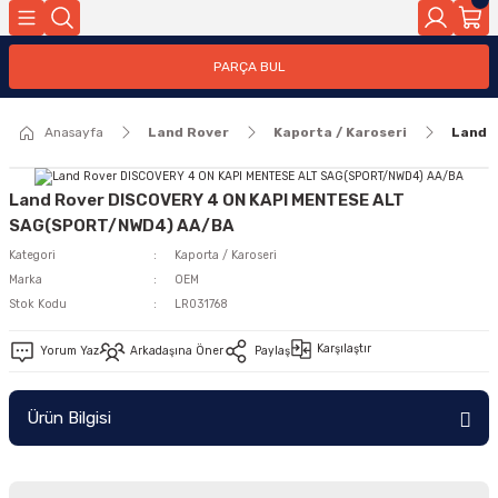
Geri Dön
PARÇA BUL
ar
Anasayfa
Land Rover
Kaporta / Karoseri
Land 
nleri
Land Rover DISCOVERY 4 ON KAPI MENTESE ALT
SAG(SPORT/NWD4) AA/BA
Kategori
Kaporta / Karoseri
Marka
OEM
Stok Kodu
LR031768
Karşılaştır
Yorum Yaz
Arkadaşına Öner
Paylaş
Ürün Bilgisi