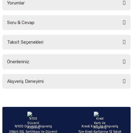
Yorumlar
Soru & Cevap
Bu ürüne ilk yorumu siz yapın!
Taksit Seçenekleri
Yorum Yaz
Ürün hakkında henüz soru sorulmamış.
Önerileriniz
Soru Sor
Bu ürünün fiyat bilgisi, resim, ürün açıklamalarında ve diğer konularda
Alışveriş Deneyimi
yetersiz gördüğünüz noktaları öneri formunu kullanarak tarafımıza
iletebilirsiniz.
Görüş ve önerileriniz için teşekkür ederiz.
Sitemize ilk yorumu siz yapın!
Ürün resmi kalitesiz, bozuk veya görüntülenemiyor.
Ürün açıklamasında eksik bilgiler bulunuyor.
Deneyimini Paylaş
Ürün bilgilerinde hatalar bulunuyor.
%100 Güvenli Alışveriş
Kredi Kartı ile Alışveriş
256bit SSL Sertifikası ile Güvenli
Tüm Kredi Kartlarına 12 Taksit