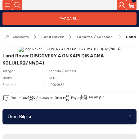
Geri Dön
PARÇA BUL
ar
Anasayfa
Land Rover
Kaporta / Karoseri
Land 
nleri
Land Rover DISCOVERY 4 ON KAPI DIS ACMA
KOLU(LR2/NWD4)
Kategori
Kaporta / Karoseri
Marka
OEM
Stok Kodu
LR020632
Karşılaştır
Yorum Yaz
Arkadaşına Öner
Paylaş
Ürün Bilgisi