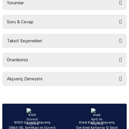
Yorumlar
Soru & Cevap
Bu ürüne ilk yorumu siz yapın!
Taksit Seçenekleri
Yorum Yaz
Ürün hakkında henüz soru sorulmamış.
Önerileriniz
Soru Sor
Bu ürünün fiyat bilgisi, resim, ürün açıklamalarında ve diğer konularda
Alışveriş Deneyimi
yetersiz gördüğünüz noktaları öneri formunu kullanarak tarafımıza
iletebilirsiniz.
Görüş ve önerileriniz için teşekkür ederiz.
Sitemize ilk yorumu siz yapın!
Ürün resmi kalitesiz, bozuk veya görüntülenemiyor.
Ürün açıklamasında eksik bilgiler bulunuyor.
Deneyimini Paylaş
Ürün bilgilerinde hatalar bulunuyor.
%100 Güvenli Alışveriş
Kredi Kartı ile Alışveriş
256bit SSL Sertifikası ile Güvenli
Tüm Kredi Kartlarına 12 Taksit