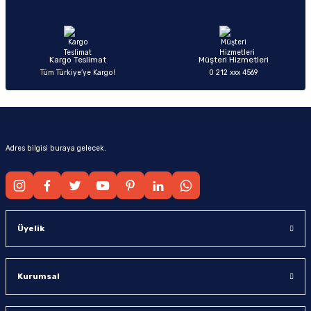
Ürün fiyatı diğer sitelerden daha pahalı.
Bu ürüne benzer farklı alternatifler olmalı.
Kargo Teslimat
Müşteri Hizmetleri
Tüm Türkiye’ye Kargo!
0 212 xxx 4569
Gönder
Adres bilgisi buraya gelecek.
Üyelik
Kurumsal