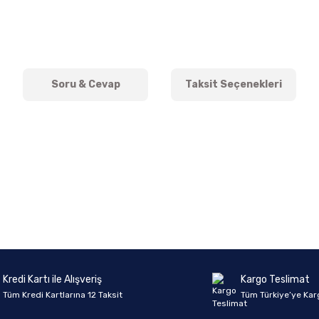
Soru & Cevap
Taksit Seçenekleri
onularda yetersiz gördüğünüz noktaları öneri formunu kullanarak tarafımıza 
Ürün hakkında henüz soru sorulmamış.
Bu ürüne ilk yorumu siz yapın!
Sitemize ilk yorumu siz yapın!
Deneyimini Paylaş
Yorum Yaz
Soru Sor
Kredi Kartı ile Alışveriş
Kargo Teslimat
Tüm Kredi Kartlarına 12 Taksit
Tüm Türkiye’ye Kar