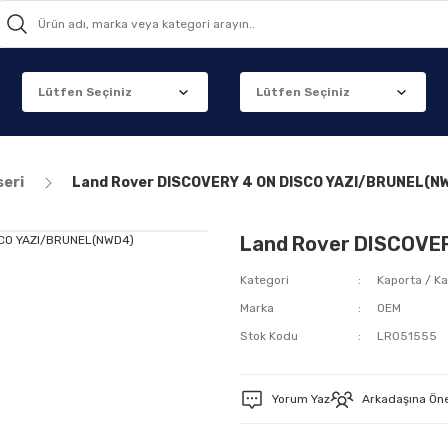
seri
Land Rover DISCOVERY 4 ON DISCO YAZI/BRUNEL(N
Land Rover DISCOVE
Kategori
Kaporta / Ka
Marka
OEM
Stok Kodu
LR051555
Yorum Yaz
Arkadaşına Ön