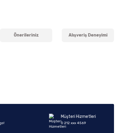
Önerileriniz
Alışveriş Deneyimi
iletebilirsiniz.
Müşteri Hizmetleri
go!
0 212 xxx 4569