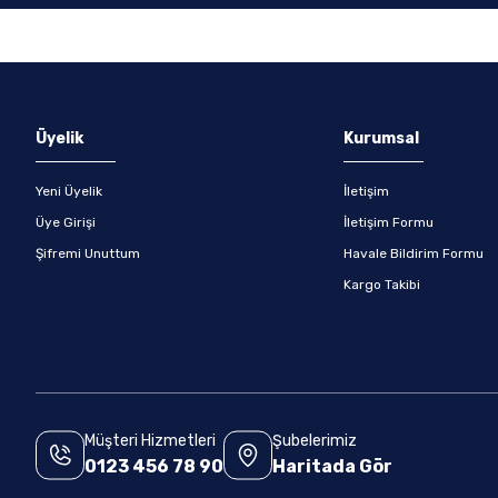
Gönder
Üyelik
Kurumsal
Yeni Üyelik
İletişim
Üye Girişi
İletişim Formu
Şifremi Unuttum
Havale Bildirim Formu
Kargo Takibi
Müşteri Hizmetleri
Şubelerimiz
0123 456 78 90
Haritada Gör