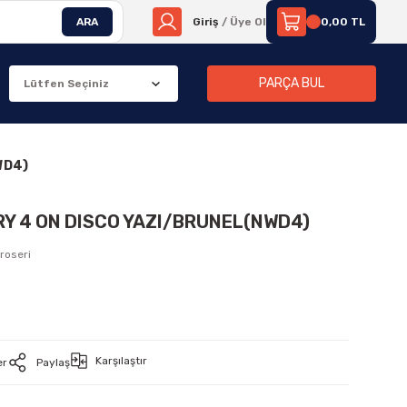
ARA
Giriş
/ Üye Ol
0,00 TL
PARÇA BUL
WD4)
RY 4 ON DISCO YAZI/BRUNEL(NWD4)
roseri
Karşılaştır
er
Paylaş