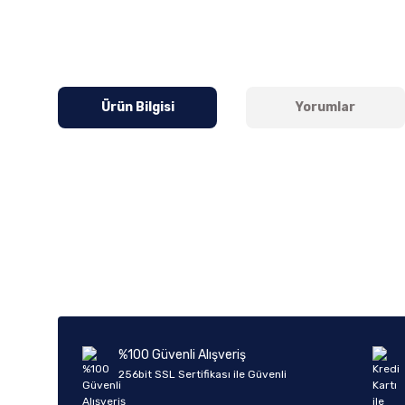
Ürün Bilgisi
Yorumlar
Bu ürünün fiyat bilgisi, resim, ürün açıklamalarında ve diğer k
Görüş ve önerileriniz için teşekkür ederiz.
Ürün resmi kalitesiz, bozuk veya görüntülenemiyor.
Ürün açıklamasında eksik bilgiler bulunuyor.
Ürün bilgilerinde hatalar bulunuyor.
%100 Güvenli Alışveriş
Ürün fiyatı diğer sitelerden daha pahalı.
256bit SSL Sertifikası ile Güvenli
Bu ürüne benzer farklı alternatifler olmalı.