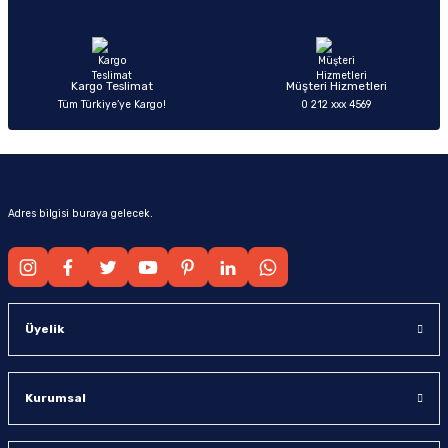
Ürün fiyatı diğer sitelerden daha pahalı.
Bu ürüne benzer farklı alternatifler olmalı.
Kargo Teslimat
Müşteri Hizmetleri
Tüm Türkiye’ye Kargo!
0 212 xxx 4569
Gönder
Adres bilgisi buraya gelecek.
Üyelik
Kurumsal