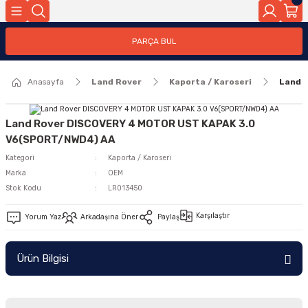
Geri Dön
PARÇA BUL
ar
Anasayfa
Land Rover
Kaporta / Karoseri
Land 
nleri
Land Rover DISCOVERY 4 MOTOR UST KAPAK 3.0
V6(SPORT/NWD4) AA
Kategori
Kaporta / Karoseri
Marka
OEM
Stok Kodu
LR013450
Karşılaştır
Yorum Yaz
Arkadaşına Öner
Paylaş
Ürün Bilgisi