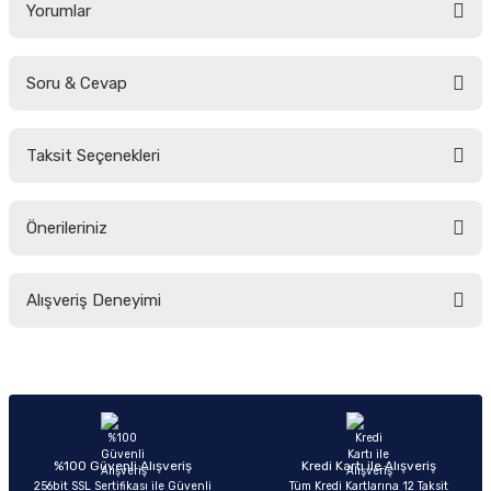
Yorumlar
Soru & Cevap
Bu ürüne ilk yorumu siz yapın!
Taksit Seçenekleri
Yorum Yaz
Ürün hakkında henüz soru sorulmamış.
Önerileriniz
Soru Sor
Bu ürünün fiyat bilgisi, resim, ürün açıklamalarında ve diğer konularda
Alışveriş Deneyimi
yetersiz gördüğünüz noktaları öneri formunu kullanarak tarafımıza
iletebilirsiniz.
Görüş ve önerileriniz için teşekkür ederiz.
Sitemize ilk yorumu siz yapın!
Ürün resmi kalitesiz, bozuk veya görüntülenemiyor.
Ürün açıklamasında eksik bilgiler bulunuyor.
Deneyimini Paylaş
Ürün bilgilerinde hatalar bulunuyor.
%100 Güvenli Alışveriş
Kredi Kartı ile Alışveriş
256bit SSL Sertifikası ile Güvenli
Tüm Kredi Kartlarına 12 Taksit