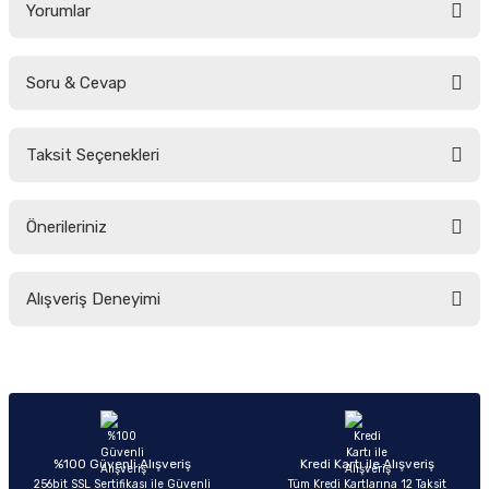
Yorumlar
Soru & Cevap
Bu ürüne ilk yorumu siz yapın!
Taksit Seçenekleri
Yorum Yaz
Ürün hakkında henüz soru sorulmamış.
Önerileriniz
Soru Sor
Bu ürünün fiyat bilgisi, resim, ürün açıklamalarında ve diğer konularda
Alışveriş Deneyimi
yetersiz gördüğünüz noktaları öneri formunu kullanarak tarafımıza
iletebilirsiniz.
Görüş ve önerileriniz için teşekkür ederiz.
Sitemize ilk yorumu siz yapın!
Ürün resmi kalitesiz, bozuk veya görüntülenemiyor.
Ürün açıklamasında eksik bilgiler bulunuyor.
Deneyimini Paylaş
Ürün bilgilerinde hatalar bulunuyor.
%100 Güvenli Alışveriş
Kredi Kartı ile Alışveriş
256bit SSL Sertifikası ile Güvenli
Tüm Kredi Kartlarına 12 Taksit