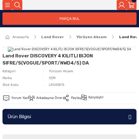
Geri Dön
PARÇA BUL
ar
Anasayfa
Land Rover
Yürüyen Aksam
Land Rov
nleri
Land Rover DISCOVERY 4 KILITLI BIJON
SIFRE/S(VOGUE/SPORT/NWD4/5) DA
Kategori
Yürüyen Aksam
Marka
OEM
Stok Kodu
LR043815
Karşılaştır
Yorum Yaz
Arkadaşına Öner
Paylaş
Ürün Bilgisi