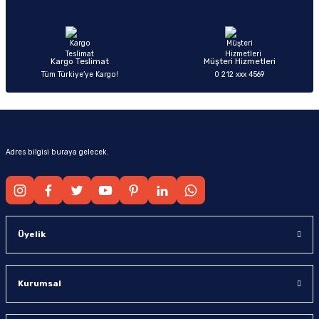
Ürün fiyatı diğer sitelerden daha pahalı.
Bu ürüne benzer farklı alternatifler olmalı.
Kargo Teslimat
Müşteri Hizmetleri
Tüm Türkiye’ye Kargo!
0 212 xxx 4569
Gönder
Adres bilgisi buraya gelecek.
Üyelik
Kurumsal