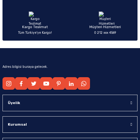
Ürün fiyatı diğer sitelerden daha pahalı.
Bu ürüne benzer farklı alternatifler olmalı.
Kargo Teslimat
Müşteri Hizmetleri
Tüm Türkiye’ye Kargo!
0 212 xxx 4569
Gönder
Adres bilgisi buraya gelecek.
Üyelik
Kurumsal