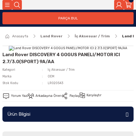
Geri Dön
PARÇA BUL
ar
Anasayfa
Land Rover
İç Aksesuar / Trim
Land R
nleri
Land Rover DISCOVERY 4 GOGUS PANELI/MOTOR ICI
2.7/3.0(SPORT) 9A/AA
Kategori
İç Aksesuar / Trim
Marka
OEM
Stok Kodu
LR020543
Karşılaştır
Yorum Yaz
Arkadaşına Öner
Paylaş
Ürün Bilgisi