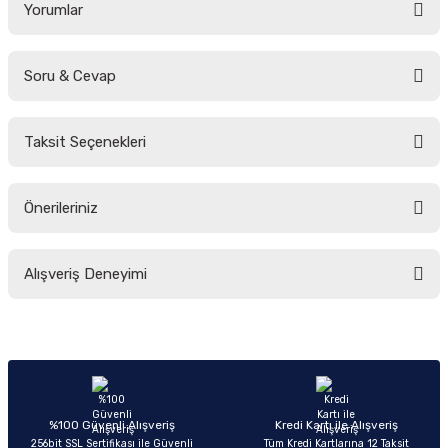
Yorumlar
Soru & Cevap
Bu ürüne ilk yorumu siz yapın!
Taksit Seçenekleri
Yorum Yaz
Ürün hakkında henüz soru sorulmamış.
Önerileriniz
Soru Sor
Bu ürünün fiyat bilgisi, resim, ürün açıklamalarında ve diğer konularda
Alışveriş Deneyimi
yetersiz gördüğünüz noktaları öneri formunu kullanarak tarafımıza
iletebilirsiniz.
Görüş ve önerileriniz için teşekkür ederiz.
Sitemize ilk yorumu siz yapın!
Ürün resmi kalitesiz, bozuk veya görüntülenemiyor.
Ürün açıklamasında eksik bilgiler bulunuyor.
Deneyimini Paylaş
Ürün bilgilerinde hatalar bulunuyor.
%100 Güvenli Alışveriş
Kredi Kartı ile Alışveriş
256bit SSL Sertifikası ile Güvenli
Tüm Kredi Kartlarına 12 Taksit