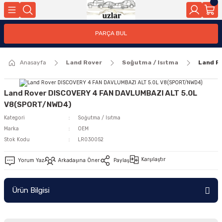
Geri Dön
PARÇA BUL
ar
Anasayfa
Land Rover
Soğutma / Isıtma
Land R
nleri
Land Rover DISCOVERY 4 FAN DAVLUMBAZI ALT 5.0L
V8(SPORT/NWD4)
Kategori
Soğutma / Isıtma
Marka
OEM
Stok Kodu
LR030052
Karşılaştır
Yorum Yaz
Arkadaşına Öner
Paylaş
Ürün Bilgisi