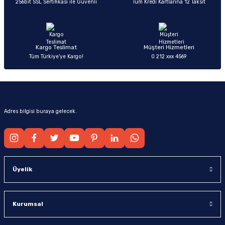
256bit SSL Sertifikası ile Güvenli
Tüm Kredi Kartlarına 12 Taksit
Ürün fiyatı diğer sitelerden daha pahalı.
Bu ürüne benzer farklı alternatifler olmalı.
Kargo Teslimat
Müşteri Hizmetleri
Tüm Türkiye’ye Kargo!
0 212 xxx 4569
Gönder
Adres bilgisi buraya gelecek.
Üyelik
Kurumsal