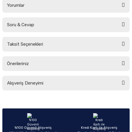
Yorumlar
Soru & Cevap
Bu ürüne ilk yorumu siz yapın!
Taksit Seçenekleri
Yorum Yaz
Ürün hakkında henüz soru sorulmamış.
Önerileriniz
Soru Sor
Bu ürünün fiyat bilgisi, resim, ürün açıklamalarında ve diğer konularda
Alışveriş Deneyimi
yetersiz gördüğünüz noktaları öneri formunu kullanarak tarafımıza
iletebilirsiniz.
Görüş ve önerileriniz için teşekkür ederiz.
Sitemize ilk yorumu siz yapın!
Ürün resmi kalitesiz, bozuk veya görüntülenemiyor.
Ürün açıklamasında eksik bilgiler bulunuyor.
Deneyimini Paylaş
Ürün bilgilerinde hatalar bulunuyor.
%100 Güvenli Alışveriş
Kredi Kartı ile Alışveriş