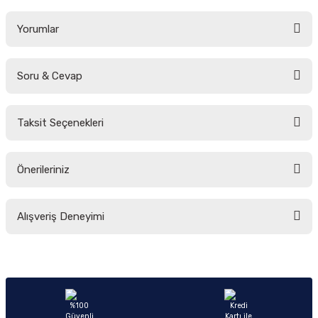
Yorumlar
Soru & Cevap
Bu ürüne ilk yorumu siz yapın!
Taksit Seçenekleri
Yorum Yaz
Ürün hakkında henüz soru sorulmamış.
Önerileriniz
Soru Sor
Bu ürünün fiyat bilgisi, resim, ürün açıklamalarında ve diğer konularda
Alışveriş Deneyimi
yetersiz gördüğünüz noktaları öneri formunu kullanarak tarafımıza
iletebilirsiniz.
Görüş ve önerileriniz için teşekkür ederiz.
Sitemize ilk yorumu siz yapın!
Ürün resmi kalitesiz, bozuk veya görüntülenemiyor.
Ürün açıklamasında eksik bilgiler bulunuyor.
Deneyimini Paylaş