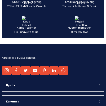
Ürün bilgilerinde hatalar bulunuyor.
%100 Güvenli Alışveriş
Kredi Kartı ile Alışveriş
256bit SSL Sertifikası ile Güvenli
Tüm Kredi Kartlarına 12 Taksit
Ürün fiyatı diğer sitelerden daha pahalı.
Bu ürüne benzer farklı alternatifler olmalı.
Kargo Teslimat
Müşteri Hizmetleri
Tüm Türkiye’ye Kargo!
0 212 xxx 4569
Gönder
Adres bilgisi buraya gelecek.
Üyelik
Kurumsal