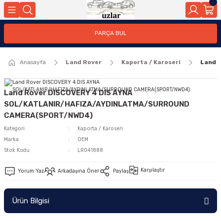
Geri Dön
PARÇA BUL
ar
Anasayfa
Land Rover
Kaporta / Karoseri
Land 
nleri
Land Rover DISCOVERY 4 DIS AYNA
SOL/KATLANIR/HAFIZA/AYDINLATMA/SURROUND
CAMERA(SPORT/NWD4)
Kategori
Kaporta / Karoseri
Marka
OEM
Stok Kodu
LR041888
Karşılaştır
Yorum Yaz
Arkadaşına Öner
Paylaş
Ürün Bilgisi