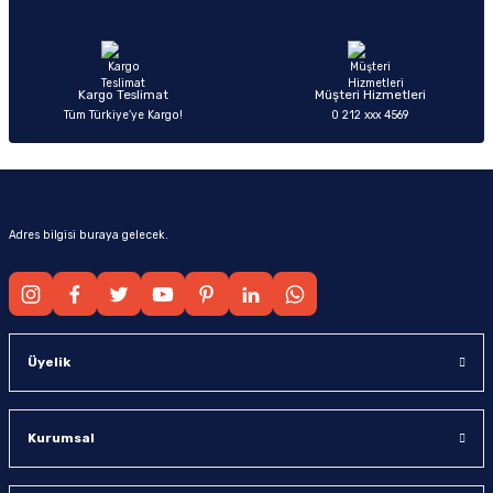
Ürün fiyatı diğer sitelerden daha pahalı.
Bu ürüne benzer farklı alternatifler olmalı.
Kargo Teslimat
Müşteri Hizmetleri
Tüm Türkiye’ye Kargo!
0 212 xxx 4569
Gönder
Adres bilgisi buraya gelecek.
Üyelik
Kurumsal