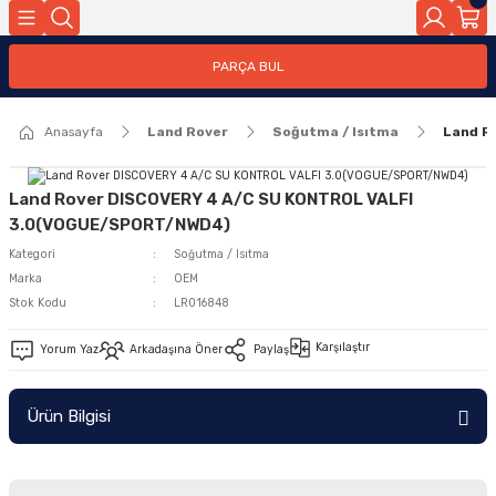
Geri Dön
PARÇA BUL
ar
Anasayfa
Land Rover
Soğutma / Isıtma
Land R
nleri
Land Rover DISCOVERY 4 A/C SU KONTROL VALFI
3.0(VOGUE/SPORT/NWD4)
Kategori
Soğutma / Isıtma
Marka
OEM
Stok Kodu
LR016848
Karşılaştır
Yorum Yaz
Arkadaşına Öner
Paylaş
Ürün Bilgisi