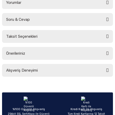
Yorumlar
Soru & Cevap
Bu ürüne ilk yorumu siz yapın!
Taksit Seçenekleri
Yorum Yaz
Ürün hakkında henüz soru sorulmamış.
Önerileriniz
Soru Sor
Bu ürünün fiyat bilgisi, resim, ürün açıklamalarında ve diğer konularda
Alışveriş Deneyimi
yetersiz gördüğünüz noktaları öneri formunu kullanarak tarafımıza
iletebilirsiniz.
Görüş ve önerileriniz için teşekkür ederiz.
Sitemize ilk yorumu siz yapın!
Ürün resmi kalitesiz, bozuk veya görüntülenemiyor.
Ürün açıklamasında eksik bilgiler bulunuyor.
Deneyimini Paylaş
Ürün bilgilerinde hatalar bulunuyor.
%100 Güvenli Alışveriş
Kredi Kartı ile Alışveriş
256bit SSL Sertifikası ile Güvenli
Tüm Kredi Kartlarına 12 Taksit