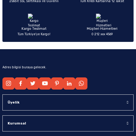
256bit SSL Sertifikası ile Güvenli
Tüm Kredi Kartlarına 12 Taksit
Ürün fiyatı diğer sitelerden daha pahalı.
Bu ürüne benzer farklı alternatifler olmalı.
Kargo Teslimat
Müşteri Hizmetleri
Tüm Türkiye’ye Kargo!
0 212 xxx 4569
Gönder
Adres bilgisi buraya gelecek.
Üyelik
Kurumsal