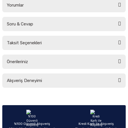
Yorumlar
Soru & Cevap
Bu ürüne ilk yorumu siz yapın!
Taksit Seçenekleri
Yorum Yaz
Ürün hakkında henüz soru sorulmamış.
Önerileriniz
Soru Sor
Bu ürünün fiyat bilgisi, resim, ürün açıklamalarında ve diğer konularda
Alışveriş Deneyimi
yetersiz gördüğünüz noktaları öneri formunu kullanarak tarafımıza
iletebilirsiniz.
Görüş ve önerileriniz için teşekkür ederiz.
Sitemize ilk yorumu siz yapın!
Ürün resmi kalitesiz, bozuk veya görüntülenemiyor.
Ürün açıklamasında eksik bilgiler bulunuyor.
Deneyimini Paylaş
Ürün bilgilerinde hatalar bulunuyor.
%100 Güvenli Alışveriş
Kredi Kartı ile Alışveriş