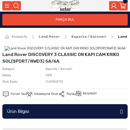
Geri Dön
PARÇA BUL
ar
Anasayfa
Land Rover
Kaporta / Karoseri
Land 
nleri
Land Rover DISCOVERY 3 CLASSIC ON KAPI CAM KRIKO
SOL(SPORT/NWD3) 5A/6A
Kategori
Kaporta / Karoseri
Marka
OEM
Stok Kodu
CUH500113
Karşılaştır
Yorum Yaz
Arkadaşına Öner
Paylaş
Ürün Bilgisi