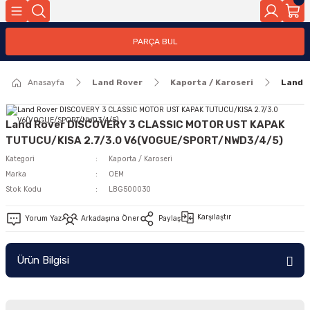
Geri Dön
PARÇA BUL
ar
Anasayfa
Land Rover
Kaporta / Karoseri
Land 
nleri
Land Rover DISCOVERY 3 CLASSIC MOTOR UST KAPAK
TUTUCU/KISA 2.7/3.0 V6(VOGUE/SPORT/NWD3/4/5)
Kategori
Kaporta / Karoseri
Marka
OEM
Stok Kodu
LBG500030
Karşılaştır
Yorum Yaz
Arkadaşına Öner
Paylaş
Ürün Bilgisi