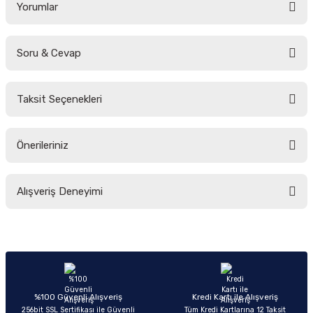
Yorumlar
Soru & Cevap
Bu ürüne ilk yorumu siz yapın!
Taksit Seçenekleri
Yorum Yaz
Ürün hakkında henüz soru sorulmamış.
Önerileriniz
Soru Sor
Bu ürünün fiyat bilgisi, resim, ürün açıklamalarında ve diğer konularda
Alışveriş Deneyimi
yetersiz gördüğünüz noktaları öneri formunu kullanarak tarafımıza
iletebilirsiniz.
Görüş ve önerileriniz için teşekkür ederiz.
Sitemize ilk yorumu siz yapın!
Ürün resmi kalitesiz, bozuk veya görüntülenemiyor.
Ürün açıklamasında eksik bilgiler bulunuyor.
Deneyimini Paylaş
Ürün bilgilerinde hatalar bulunuyor.
%100 Güvenli Alışveriş
Kredi Kartı ile Alışveriş
256bit SSL Sertifikası ile Güvenli
Tüm Kredi Kartlarına 12 Taksit