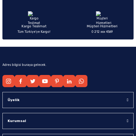
Ürün fiyatı diğer sitelerden daha pahalı.
Bu ürüne benzer farklı alternatifler olmalı.
Kargo Teslimat
Müşteri Hizmetleri
Tüm Türkiye’ye Kargo!
0 212 xxx 4569
Gönder
Adres bilgisi buraya gelecek.
Üyelik
Kurumsal