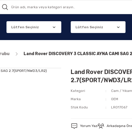
grubu
Land Rover DISCOVERY 3 CLASSIC AYNA CAMI SAG
Land Rover DISCOVE
2.7(SPORT/NWD3/LR
Kategori
Cam / Yıka
Marka
OEM
Stok Kodu
LR017067
Yorum Yaz
Arkadaşına Ön