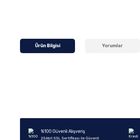
Ürün Bilgisi
Yorumlar
Bu ürünün fiyat bilgisi, resim, ürün açıklamalarında ve diğer k
Görüş ve önerileriniz için teşekkür ederiz.
Ürün resmi kalitesiz, bozuk veya görüntülenemiyor.
Ürün açıklamasında eksik bilgiler bulunuyor.
Ürün bilgilerinde hatalar bulunuyor.
%100 Güvenli Alışveriş
Ürün fiyatı diğer sitelerden daha pahalı.
256bit SSL Sertifikası ile Güvenli