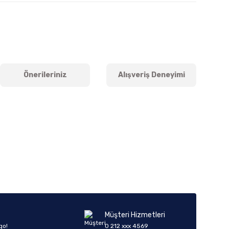
Önerileriniz
Alışveriş Deneyimi
iletebilirsiniz.
Müşteri Hizmetleri
go!
0 212 xxx 4569