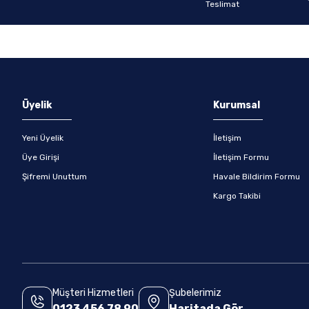
Gönder
Üyelik
Kurumsal
Yeni Üyelik
İletişim
Üye Girişi
İletişim Formu
Şifremi Unuttum
Havale Bildirim Formu
Kargo Takibi
Müşteri Hizmetleri
Şubelerimiz
0123 456 78 90
Haritada Gör