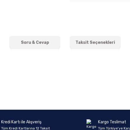
Soru & Cevap
Taksit Seçenekleri
onularda yetersiz gördüğünüz noktaları öneri formunu kullanarak tarafımıza 
Ürün hakkında henüz soru sorulmamış.
Bu ürüne ilk yorumu siz yapın!
Sitemize ilk yorumu siz yapın!
Deneyimini Paylaş
Yorum Yaz
Soru Sor
Kredi Kartı ile Alışveriş
Kargo Teslimat
Tüm Kredi Kartlarına 12 Taksit
Tüm Türkiye’ye Kar