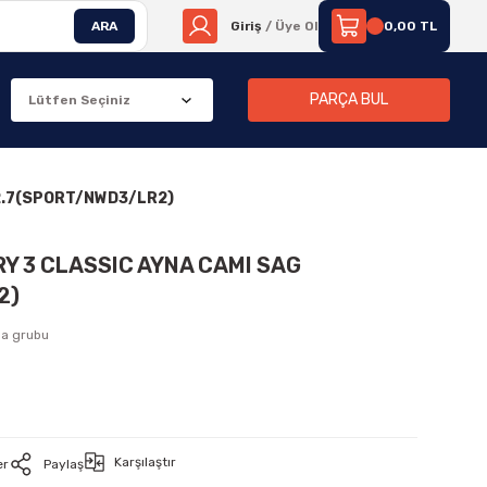
ARA
Giriş
/ Üye Ol
0,00 TL
PARÇA BUL
 2.7(SPORT/NWD3/LR2)
RY 3 CLASSIC AYNA CAMI SAG
2)
ma grubu
Karşılaştır
er
Paylaş