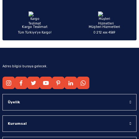
Ürün fiyatı diğer sitelerden daha pahalı.
Bu ürüne benzer farklı alternatifler olmalı.
Kargo Teslimat
Müşteri Hizmetleri
Tüm Türkiye’ye Kargo!
0 212 xxx 4569
Gönder
Adres bilgisi buraya gelecek.
Üyelik
Kurumsal