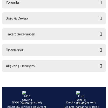
Yorumlar
Soru & Cevap
Bu ürüne ilk yorumu siz yapın!
Taksit Seçenekleri
Yorum Yaz
Ürün hakkında henüz soru sorulmamış.
Önerileriniz
Soru Sor
Bu ürünün fiyat bilgisi, resim, ürün açıklamalarında ve diğer konularda
Alışveriş Deneyimi
yetersiz gördüğünüz noktaları öneri formunu kullanarak tarafımıza
iletebilirsiniz.
Görüş ve önerileriniz için teşekkür ederiz.
Sitemize ilk yorumu siz yapın!
Ürün resmi kalitesiz, bozuk veya görüntülenemiyor.
Ürün açıklamasında eksik bilgiler bulunuyor.
Deneyimini Paylaş
Ürün bilgilerinde hatalar bulunuyor.
%100 Güvenli Alışveriş
Kredi Kartı ile Alışveriş
256bit SSL Sertifikası ile Güvenli
Tüm Kredi Kartlarına 12 Taksit