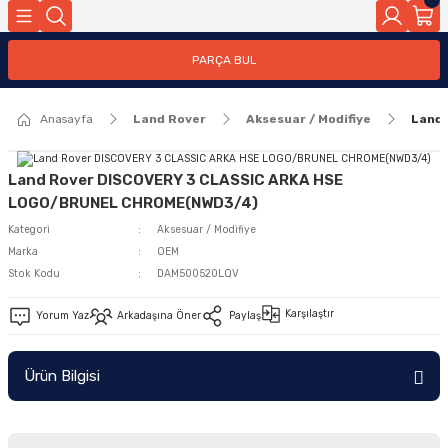
Geri Dön
PARÇA BUL
ar
Anasayfa
Land Rover
Aksesuar / Modifiye
Land
nleri
Land Rover DISCOVERY 3 CLASSIC ARKA HSE
LOGO/BRUNEL CHROME(NWD3/4)
Kategori
Aksesuar / Modifiye
Marka
OEM
Stok Kodu
DAM500520LQV
Karşılaştır
Yorum Yaz
Arkadaşına Öner
Paylaş
Ürün Bilgisi