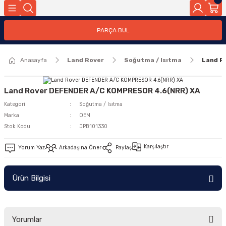
Geri Dön
PARÇA BUL
ar
Anasayfa
Land Rover
Soğutma / Isıtma
Land R
nleri
Land Rover DEFENDER A/C KOMPRESOR 4.6(NRR) XA
Kategori
Soğutma / Isıtma
Marka
OEM
Stok Kodu
JPB101330
Karşılaştır
Yorum Yaz
Arkadaşına Öner
Paylaş
Ürün Bilgisi
Yorumlar