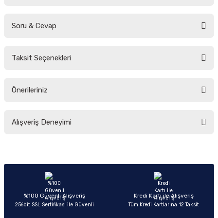
Soru & Cevap
Bu ürüne ilk yorumu siz yapın!
Taksit Seçenekleri
Yorum Yaz
Ürün hakkında henüz soru sorulmamış.
Önerileriniz
Soru Sor
Bu ürünün fiyat bilgisi, resim, ürün açıklamalarında ve diğer konularda
Alışveriş Deneyimi
yetersiz gördüğünüz noktaları öneri formunu kullanarak tarafımıza
iletebilirsiniz.
Görüş ve önerileriniz için teşekkür ederiz.
Sitemize ilk yorumu siz yapın!
Ürün resmi kalitesiz, bozuk veya görüntülenemiyor.
Ürün açıklamasında eksik bilgiler bulunuyor.
Deneyimini Paylaş
Ürün bilgilerinde hatalar bulunuyor.
%100 Güvenli Alışveriş
Kredi Kartı ile Alışveriş
256bit SSL Sertifikası ile Güvenli
Tüm Kredi Kartlarına 12 Taksit
Ürün fiyatı diğer sitelerden daha pahalı.