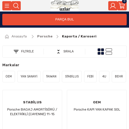
0
Geri Dön
PARÇA BUL
ar
Anasayfa
Porsche
Kaporta / Karoseri
nleri
FİLTRELE
SIRALA
Markalar
OEM
YAN SANAYİ
TAIWAN
STABİLUS
FEBİ
4U
BEHR
STABİLUS
OEM
Porsche BAGAJ AMORTİSÖRÜ /
Porsche KAPI YAN KAPAK SOL
ELEKTRİKLİ (CAYENNE) 11-15