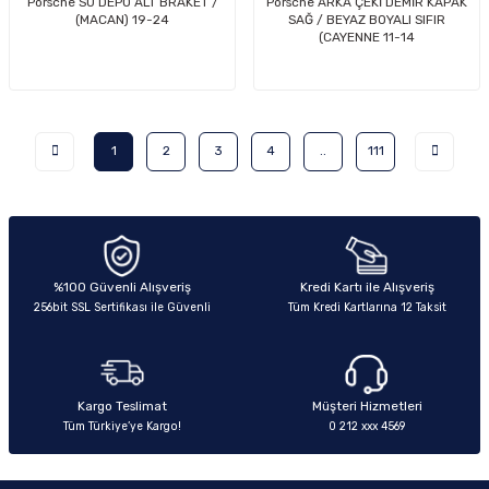
Porsche SU DEPO ALT BRAKET /
Porsche ARKA ÇEKİ DEMİR KAPAK
(MACAN) 19-24
SAĞ / BEYAZ BOYALI SIFIR
(CAYENNE 11-14
1
2
3
4
..
111
%100 Güvenli Alışveriş
Kredi Kartı ile Alışveriş
256bit SSL Sertifikası ile Güvenli
Tüm Kredi Kartlarına 12 Taksit
Kargo Teslimat
Müşteri Hizmetleri
Tüm Türkiye’ye Kargo!
0 212 xxx 4569