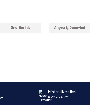
Önerileriniz
Alışveriş Deneyimi
iletebilirsiniz.
Müşteri Hizmetleri
go!
0 212 xxx 4569