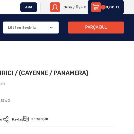
ARA
Giriş
/ Üye Ol
0,00 TL
PARÇA BUL
RICI / (CAYENNE / PANAMERA)
arı
21SWG
Karşılaştır
er
Paylaş