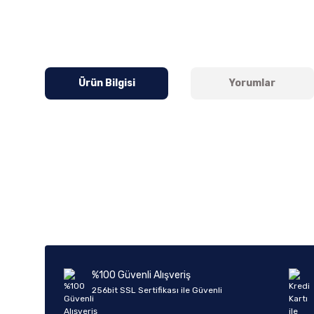
Ürün Bilgisi
Yorumlar
Bu ürünün fiyat bilgisi, resim, ürün açıklamalarında ve diğer k
Görüş ve önerileriniz için teşekkür ederiz.
Ürün resmi kalitesiz, bozuk veya görüntülenemiyor.
Ürün açıklamasında eksik bilgiler bulunuyor.
Ürün bilgilerinde hatalar bulunuyor.
%100 Güvenli Alışveriş
Ürün fiyatı diğer sitelerden daha pahalı.
256bit SSL Sertifikası ile Güvenli
Bu ürüne benzer farklı alternatifler olmalı.