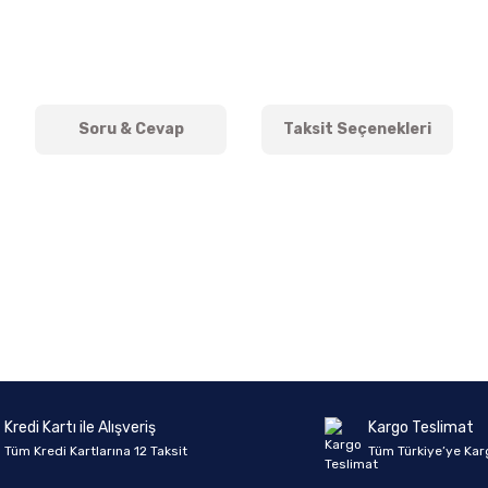
Soru & Cevap
Taksit Seçenekleri
onularda yetersiz gördüğünüz noktaları öneri formunu kullanarak tarafımıza 
Ürün hakkında henüz soru sorulmamış.
Bu ürüne ilk yorumu siz yapın!
Sitemize ilk yorumu siz yapın!
Deneyimini Paylaş
Yorum Yaz
Soru Sor
Kredi Kartı ile Alışveriş
Kargo Teslimat
Tüm Kredi Kartlarına 12 Taksit
Tüm Türkiye’ye Kar