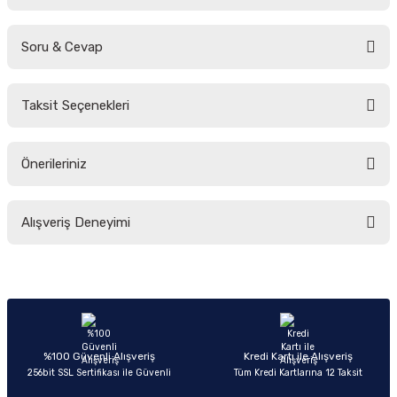
Soru & Cevap
Bu ürüne ilk yorumu siz yapın!
Taksit Seçenekleri
Yorum Yaz
Ürün hakkında henüz soru sorulmamış.
Önerileriniz
Soru Sor
Bu ürünün fiyat bilgisi, resim, ürün açıklamalarında ve diğer konularda
Alışveriş Deneyimi
yetersiz gördüğünüz noktaları öneri formunu kullanarak tarafımıza
iletebilirsiniz.
Görüş ve önerileriniz için teşekkür ederiz.
Sitemize ilk yorumu siz yapın!
Ürün resmi kalitesiz, bozuk veya görüntülenemiyor.
Ürün açıklamasında eksik bilgiler bulunuyor.
Deneyimini Paylaş
Ürün bilgilerinde hatalar bulunuyor.
%100 Güvenli Alışveriş
Kredi Kartı ile Alışveriş
256bit SSL Sertifikası ile Güvenli
Tüm Kredi Kartlarına 12 Taksit
Ürün fiyatı diğer sitelerden daha pahalı.