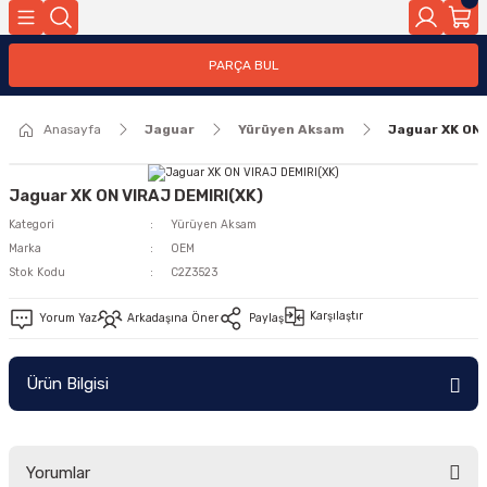
Geri Dön
PARÇA BUL
ar
Anasayfa
Jaguar
Yürüyen Aksam
Jaguar XK ON 
nleri
Jaguar XK ON VIRAJ DEMIRI(XK)
Kategori
Yürüyen Aksam
Marka
OEM
Stok Kodu
C2Z3523
Karşılaştır
Yorum Yaz
Arkadaşına Öner
Paylaş
Ürün Bilgisi
Yorumlar