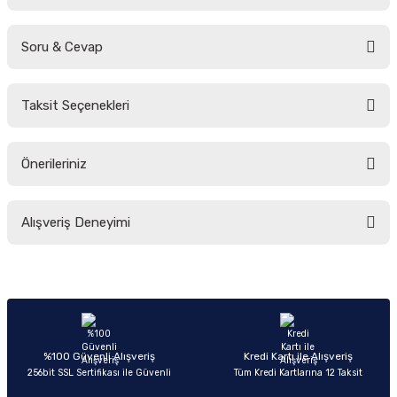
Soru & Cevap
Bu ürüne ilk yorumu siz yapın!
Taksit Seçenekleri
Yorum Yaz
Ürün hakkında henüz soru sorulmamış.
Önerileriniz
Soru Sor
Bu ürünün fiyat bilgisi, resim, ürün açıklamalarında ve diğer konularda
Alışveriş Deneyimi
yetersiz gördüğünüz noktaları öneri formunu kullanarak tarafımıza
iletebilirsiniz.
Görüş ve önerileriniz için teşekkür ederiz.
Sitemize ilk yorumu siz yapın!
Ürün resmi kalitesiz, bozuk veya görüntülenemiyor.
Ürün açıklamasında eksik bilgiler bulunuyor.
Deneyimini Paylaş
Ürün bilgilerinde hatalar bulunuyor.
%100 Güvenli Alışveriş
Kredi Kartı ile Alışveriş
256bit SSL Sertifikası ile Güvenli
Tüm Kredi Kartlarına 12 Taksit
Ürün fiyatı diğer sitelerden daha pahalı.