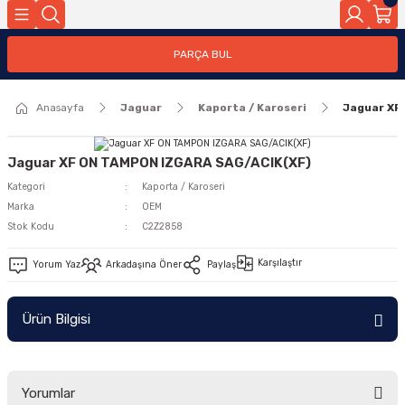
Geri Dön
PARÇA BUL
ar
Anasayfa
Jaguar
Kaporta / Karoseri
Jaguar XF
nleri
Jaguar XF ON TAMPON IZGARA SAG/ACIK(XF)
Kategori
Kaporta / Karoseri
Marka
OEM
Stok Kodu
C2Z2858
Karşılaştır
Yorum Yaz
Arkadaşına Öner
Paylaş
Ürün Bilgisi
Yorumlar