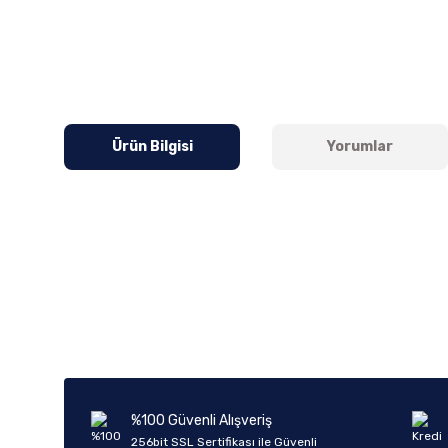
Ürün Bilgisi
Yorumlar
Bu ürünün fiyat bilgisi, resim, ürün açıklamalarında ve diğer k
Görüş ve önerileriniz için teşekkür ederiz.
Ürün resmi kalitesiz, bozuk veya görüntülenemiyor.
Ürün açıklamasında eksik bilgiler bulunuyor.
Ürün bilgilerinde hatalar bulunuyor.
%100 Güvenli Alışveriş
Ürün fiyatı diğer sitelerden daha pahalı.
256bit SSL Sertifikası ile Güvenli