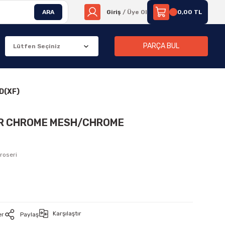
ARA
Giriş
/ Üye Ol
0,00 TL
PARÇA BUL
D(XF)
UR CHROME MESH/CHROME
roseri
Karşılaştır
er
Paylaş