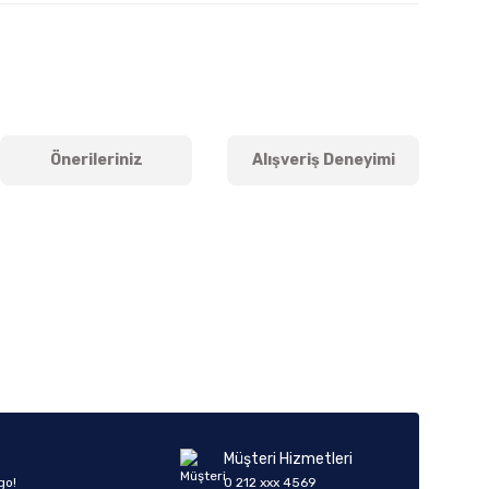
Önerileriniz
Alışveriş Deneyimi
iletebilirsiniz.
Müşteri Hizmetleri
go!
0 212 xxx 4569