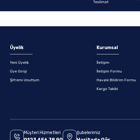
Gönder
Üyelik
Kurumsal
Yeni Üyelik
İletişim
Üye Girişi
İletişim Formu
Şifremi Unuttum
Havale Bildirim Formu
Kargo Takibi
Müşteri Hizmetleri
Şubelerimiz
0123 456 78 90
Haritada Gör