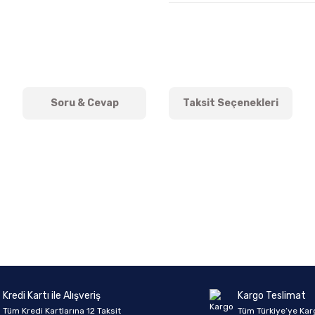
Soru & Cevap
Taksit Seçenekleri
onularda yetersiz gördüğünüz noktaları öneri formunu kullanarak tarafımıza 
Ürün hakkında henüz soru sorulmamış.
Bu ürüne ilk yorumu siz yapın!
Sitemize ilk yorumu siz yapın!
Deneyimini Paylaş
Yorum Yaz
Soru Sor
Kredi Kartı ile Alışveriş
Kargo Teslimat
Tüm Kredi Kartlarına 12 Taksit
Tüm Türkiye’ye Kar