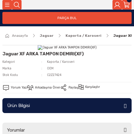
Geri Dön
PARÇA BUL
ar
Anasayfa
Jaguar
Kaporta / Karoseri
Jaguar XF
nleri
Jaguar XF ARKA TAMPON DEMIRI(XF)
Kategori
Kaporta / Karoseri
Marka
OEM
Stok Kodu
C2Z27424
Karşılaştır
Yorum Yaz
Arkadaşına Öner
Paylaş
Ürün Bilgisi
Yorumlar