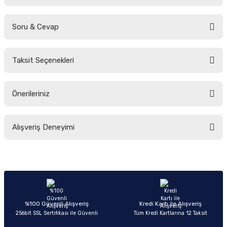
Soru & Cevap
Bu ürüne ilk yorumu siz yapın!
Taksit Seçenekleri
Yorum Yaz
Ürün hakkında henüz soru sorulmamış.
Önerileriniz
Soru Sor
Bu ürünün fiyat bilgisi, resim, ürün açıklamalarında ve diğer konularda
Alışveriş Deneyimi
yetersiz gördüğünüz noktaları öneri formunu kullanarak tarafımıza
iletebilirsiniz.
Görüş ve önerileriniz için teşekkür ederiz.
Sitemize ilk yorumu siz yapın!
Ürün resmi kalitesiz, bozuk veya görüntülenemiyor.
Ürün açıklamasında eksik bilgiler bulunuyor.
Deneyimini Paylaş
Ürün bilgilerinde hatalar bulunuyor.
%100 Güvenli Alışveriş
Kredi Kartı ile Alışveriş
256bit SSL Sertifikası ile Güvenli
Tüm Kredi Kartlarına 12 Taksit
Ürün fiyatı diğer sitelerden daha pahalı.