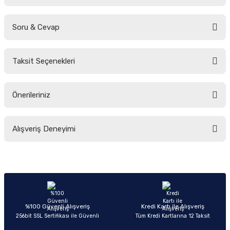
Soru & Cevap
Bu ürüne ilk yorumu siz yapın!
Taksit Seçenekleri
Yorum Yaz
Ürün hakkında henüz soru sorulmamış.
Önerileriniz
Soru Sor
Bu ürünün fiyat bilgisi, resim, ürün açıklamalarında ve diğer konularda
Alışveriş Deneyimi
yetersiz gördüğünüz noktaları öneri formunu kullanarak tarafımıza
iletebilirsiniz.
Görüş ve önerileriniz için teşekkür ederiz.
Sitemize ilk yorumu siz yapın!
Ürün resmi kalitesiz, bozuk veya görüntülenemiyor.
Ürün açıklamasında eksik bilgiler bulunuyor.
Deneyimini Paylaş
Ürün bilgilerinde hatalar bulunuyor.
%100 Güvenli Alışveriş
Kredi Kartı ile Alışveriş
256bit SSL Sertifikası ile Güvenli
Tüm Kredi Kartlarına 12 Taksit
Ürün fiyatı diğer sitelerden daha pahalı.