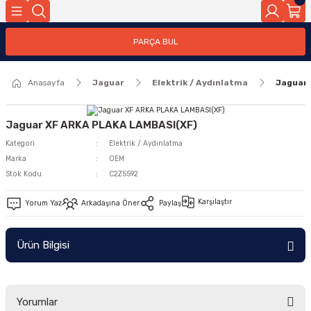
Geri Dön
PARÇA BUL
ar
Anasayfa
Jaguar
Elektrik / Aydınlatma
Jaguar
nleri
Jaguar XF ARKA PLAKA LAMBASI(XF)
Kategori
Elektrik / Aydınlatma
Marka
OEM
Stok Kodu
C2Z5592
Karşılaştır
Yorum Yaz
Arkadaşına Öner
Paylaş
Ürün Bilgisi
Yorumlar