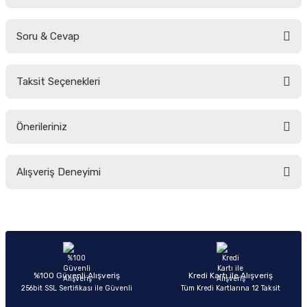
Soru & Cevap
Bu ürüne ilk yorumu siz yapın!
Taksit Seçenekleri
Yorum Yaz
Ürün hakkında henüz soru sorulmamış.
Önerileriniz
Soru Sor
Bu ürünün fiyat bilgisi, resim, ürün açıklamalarında ve diğer konularda
Alışveriş Deneyimi
yetersiz gördüğünüz noktaları öneri formunu kullanarak tarafımıza
iletebilirsiniz.
Görüş ve önerileriniz için teşekkür ederiz.
Sitemize ilk yorumu siz yapın!
Ürün resmi kalitesiz, bozuk veya görüntülenemiyor.
Ürün açıklamasında eksik bilgiler bulunuyor.
Deneyimini Paylaş
Ürün bilgilerinde hatalar bulunuyor.
%100 Güvenli Alışveriş
Kredi Kartı ile Alışveriş
256bit SSL Sertifikası ile Güvenli
Tüm Kredi Kartlarına 12 Taksit
Ürün fiyatı diğer sitelerden daha pahalı.