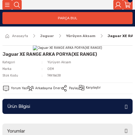
Geri Dön
PARÇA BUL
ar
Anasayfa
Jaguar
Yürüyen Aksam
Jaguar XE RA
nleri
Jaguar XE RANGE ARKA PORYA(XE RANGE)
Kategori
Yürüyen Aksam
Marka
OEM
Stok Kodu
T4N16638
Karşılaştır
Yorum Yaz
Arkadaşına Öner
Paylaş
Ürün Bilgisi
Yorumlar