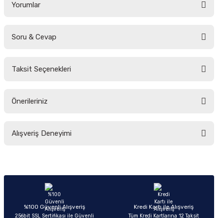
Yorumlar
Soru & Cevap
Bu ürüne ilk yorumu siz yapın!
Taksit Seçenekleri
Yorum Yaz
Ürün hakkında henüz soru sorulmamış.
Önerileriniz
Soru Sor
Bu ürünün fiyat bilgisi, resim, ürün açıklamalarında ve diğer konularda
Alışveriş Deneyimi
yetersiz gördüğünüz noktaları öneri formunu kullanarak tarafımıza
iletebilirsiniz.
Görüş ve önerileriniz için teşekkür ederiz.
Sitemize ilk yorumu siz yapın!
Ürün resmi kalitesiz, bozuk veya görüntülenemiyor.
Ürün açıklamasında eksik bilgiler bulunuyor.
Deneyimini Paylaş
Ürün bilgilerinde hatalar bulunuyor.
%100 Güvenli Alışveriş
Kredi Kartı ile Alışveriş
256bit SSL Sertifikası ile Güvenli
Tüm Kredi Kartlarına 12 Taksit