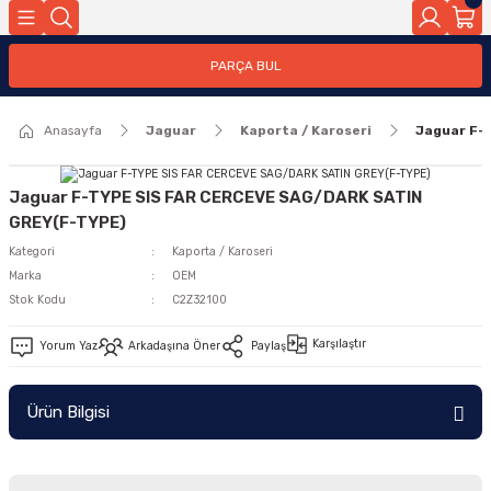
Geri Dön
PARÇA BUL
ar
Anasayfa
Jaguar
Kaporta / Karoseri
Jaguar F-
nleri
Jaguar F-TYPE SIS FAR CERCEVE SAG/DARK SATIN
GREY(F-TYPE)
Kategori
Kaporta / Karoseri
Marka
OEM
Stok Kodu
C2Z32100
Karşılaştır
Yorum Yaz
Arkadaşına Öner
Paylaş
Ürün Bilgisi