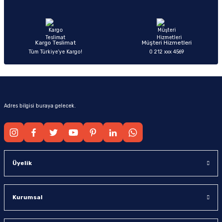
Ürün fiyatı diğer sitelerden daha pahalı.
Bu ürüne benzer farklı alternatifler olmalı.
Kargo Teslimat
Müşteri Hizmetleri
Tüm Türkiye’ye Kargo!
0 212 xxx 4569
Gönder
Adres bilgisi buraya gelecek.
Üyelik
Kurumsal