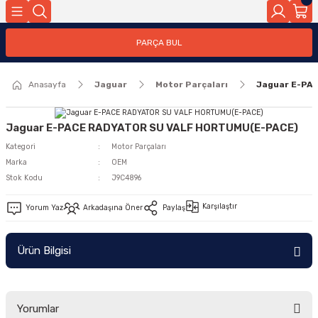
Geri Dön
PARÇA BUL
ar
Anasayfa
Jaguar
Motor Parçaları
Jaguar E-PA
nleri
Jaguar E-PACE RADYATOR SU VALF HORTUMU(E-PACE)
Kategori
Motor Parçaları
Marka
OEM
Stok Kodu
J9C4896
Karşılaştır
Yorum Yaz
Arkadaşına Öner
Paylaş
Ürün Bilgisi
Yorumlar