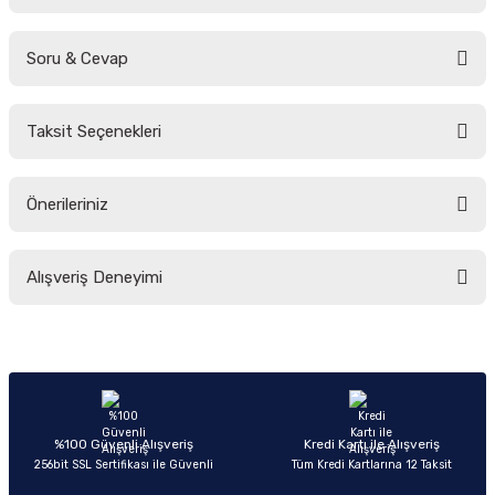
Soru & Cevap
Bu ürüne ilk yorumu siz yapın!
Taksit Seçenekleri
Yorum Yaz
Ürün hakkında henüz soru sorulmamış.
Önerileriniz
Soru Sor
Bu ürünün fiyat bilgisi, resim, ürün açıklamalarında ve diğer konularda
Alışveriş Deneyimi
yetersiz gördüğünüz noktaları öneri formunu kullanarak tarafımıza
iletebilirsiniz.
Görüş ve önerileriniz için teşekkür ederiz.
Sitemize ilk yorumu siz yapın!
Ürün resmi kalitesiz, bozuk veya görüntülenemiyor.
Ürün açıklamasında eksik bilgiler bulunuyor.
Deneyimini Paylaş
Ürün bilgilerinde hatalar bulunuyor.
%100 Güvenli Alışveriş
Kredi Kartı ile Alışveriş
256bit SSL Sertifikası ile Güvenli
Tüm Kredi Kartlarına 12 Taksit
Ürün fiyatı diğer sitelerden daha pahalı.