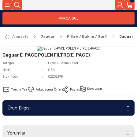
Geri Dön
PARÇA BUL
ar
Anasayfa
Jaguar
Filtre / Bakım / Sarf
Jaguar 
nleri
Jaguar E-PACE POLEN FILTRE(E-PACE)
Kategori
Filtre / Bakım / Sarf
Marka
OEM
Stok Kodu
C2Z32298
Karşılaştır
Yorum Yaz
Arkadaşına Öner
Paylaş
Ürün Bilgisi
Yorumlar