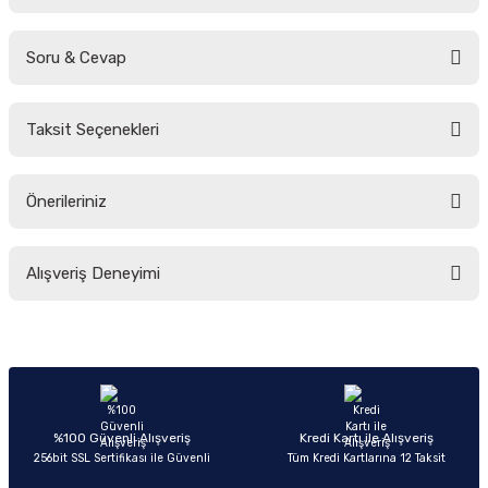
Soru & Cevap
Bu ürüne ilk yorumu siz yapın!
Taksit Seçenekleri
Yorum Yaz
Ürün hakkında henüz soru sorulmamış.
Önerileriniz
Soru Sor
Bu ürünün fiyat bilgisi, resim, ürün açıklamalarında ve diğer konularda
Alışveriş Deneyimi
yetersiz gördüğünüz noktaları öneri formunu kullanarak tarafımıza
iletebilirsiniz.
Görüş ve önerileriniz için teşekkür ederiz.
Sitemize ilk yorumu siz yapın!
Ürün resmi kalitesiz, bozuk veya görüntülenemiyor.
Ürün açıklamasında eksik bilgiler bulunuyor.
Deneyimini Paylaş
Ürün bilgilerinde hatalar bulunuyor.
%100 Güvenli Alışveriş
Kredi Kartı ile Alışveriş
256bit SSL Sertifikası ile Güvenli
Tüm Kredi Kartlarına 12 Taksit
Ürün fiyatı diğer sitelerden daha pahalı.