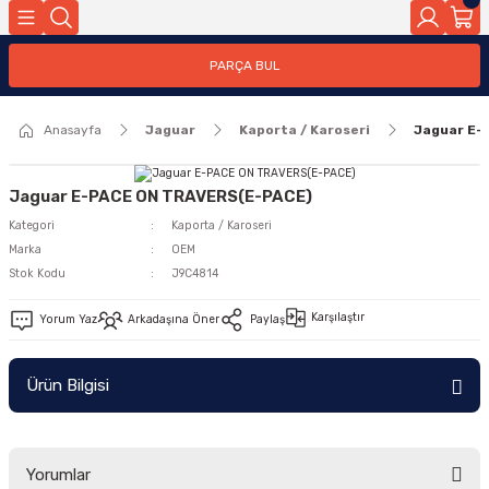
Geri Dön
PARÇA BUL
ar
Anasayfa
Jaguar
Kaporta / Karoseri
Jaguar E-
nleri
Jaguar E-PACE ON TRAVERS(E-PACE)
Kategori
Kaporta / Karoseri
Marka
OEM
Stok Kodu
J9C4814
Karşılaştır
Yorum Yaz
Arkadaşına Öner
Paylaş
Ürün Bilgisi
Yorumlar