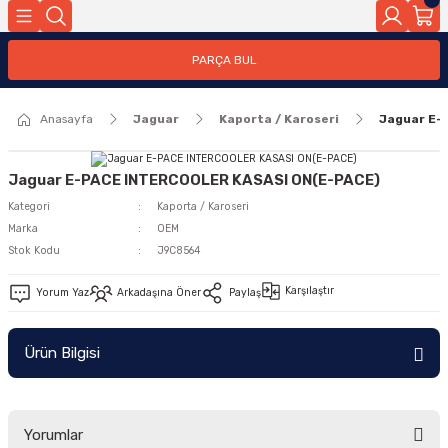
Geri Dön
PARÇA BUL
ar
Anasayfa
Jaguar
Kaporta / Karoseri
Jaguar E-
nleri
Jaguar E-PACE INTERCOOLER KASASI ON(E-PACE)
Kategori
Kaporta / Karoseri
Marka
OEM
Stok Kodu
J9C8564
Karşılaştır
Yorum Yaz
Arkadaşına Öner
Paylaş
Ürün Bilgisi
Yorumlar