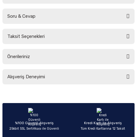
Soru & Cevap
Bu ürüne ilk yorumu siz yapın!
Taksit Seçenekleri
Yorum Yaz
Ürün hakkında henüz soru sorulmamış.
Önerileriniz
Soru Sor
Bu ürünün fiyat bilgisi, resim, ürün açıklamalarında ve diğer konularda
Alışveriş Deneyimi
yetersiz gördüğünüz noktaları öneri formunu kullanarak tarafımıza
iletebilirsiniz.
Görüş ve önerileriniz için teşekkür ederiz.
Sitemize ilk yorumu siz yapın!
Ürün resmi kalitesiz, bozuk veya görüntülenemiyor.
Ürün açıklamasında eksik bilgiler bulunuyor.
Deneyimini Paylaş
Ürün bilgilerinde hatalar bulunuyor.
%100 Güvenli Alışveriş
Kredi Kartı ile Alışveriş
256bit SSL Sertifikası ile Güvenli
Tüm Kredi Kartlarına 12 Taksit
Ürün fiyatı diğer sitelerden daha pahalı.