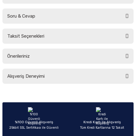
Soru & Cevap
Bu ürüne ilk yorumu siz yapın!
Taksit Seçenekleri
Yorum Yaz
Ürün hakkında henüz soru sorulmamış.
Önerileriniz
Soru Sor
Bu ürünün fiyat bilgisi, resim, ürün açıklamalarında ve diğer konularda
Alışveriş Deneyimi
yetersiz gördüğünüz noktaları öneri formunu kullanarak tarafımıza
iletebilirsiniz.
Görüş ve önerileriniz için teşekkür ederiz.
Sitemize ilk yorumu siz yapın!
Ürün resmi kalitesiz, bozuk veya görüntülenemiyor.
Ürün açıklamasında eksik bilgiler bulunuyor.
Deneyimini Paylaş
Ürün bilgilerinde hatalar bulunuyor.
%100 Güvenli Alışveriş
Kredi Kartı ile Alışveriş
256bit SSL Sertifikası ile Güvenli
Tüm Kredi Kartlarına 12 Taksit
Ürün fiyatı diğer sitelerden daha pahalı.