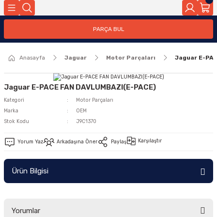
Geri Dön
PARÇA BUL
ar
Anasayfa
Jaguar
Motor Parçaları
Jaguar E-PA
nleri
Jaguar E-PACE FAN DAVLUMBAZI(E-PACE)
Kategori
Motor Parçaları
Marka
OEM
Stok Kodu
J9C1370
Karşılaştır
Yorum Yaz
Arkadaşına Öner
Paylaş
Ürün Bilgisi
Yorumlar