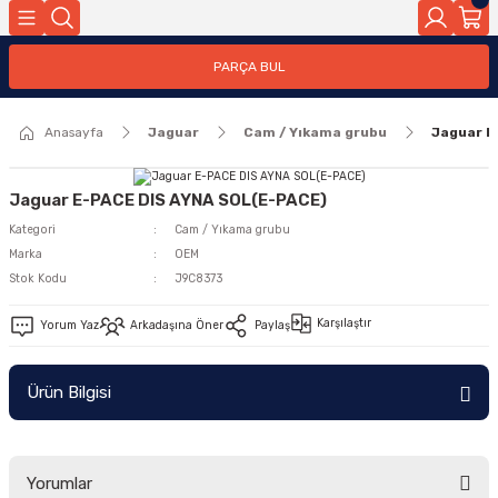
Geri Dön
PARÇA BUL
ar
Anasayfa
Jaguar
Cam / Yıkama grubu
Jaguar E
nleri
Jaguar E-PACE DIS AYNA SOL(E-PACE)
Kategori
Cam / Yıkama grubu
Marka
OEM
Stok Kodu
J9C8373
Karşılaştır
Yorum Yaz
Arkadaşına Öner
Paylaş
Ürün Bilgisi
Yorumlar