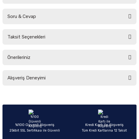
Soru & Cevap
Bu ürüne ilk yorumu siz yapın!
Taksit Seçenekleri
Yorum Yaz
Ürün hakkında henüz soru sorulmamış.
Önerileriniz
Soru Sor
Bu ürünün fiyat bilgisi, resim, ürün açıklamalarında ve diğer konularda
Alışveriş Deneyimi
yetersiz gördüğünüz noktaları öneri formunu kullanarak tarafımıza
iletebilirsiniz.
Görüş ve önerileriniz için teşekkür ederiz.
Sitemize ilk yorumu siz yapın!
Ürün resmi kalitesiz, bozuk veya görüntülenemiyor.
Ürün açıklamasında eksik bilgiler bulunuyor.
Deneyimini Paylaş
Ürün bilgilerinde hatalar bulunuyor.
%100 Güvenli Alışveriş
Kredi Kartı ile Alışveriş
256bit SSL Sertifikası ile Güvenli
Tüm Kredi Kartlarına 12 Taksit
Ürün fiyatı diğer sitelerden daha pahalı.